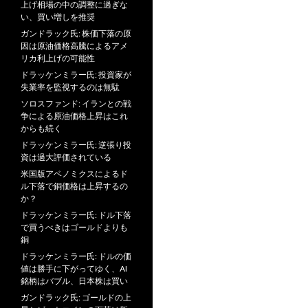
上げ相場の中の調整に過ぎな
い、買い増しを推奨
ガンドラック氏: 株価下落の原
因は原油価格高騰によるアメ
リカ利上げの可能性
ドラッケンミラー氏: 投資家が
失業率を監視するのは無駄
ソロスファンド: イランとの戦
争による原油価格上昇はこれ
からも続く
ドラッケンミラー氏: 逆張り投
資は過大評価されている
米国版アベノミクスによるド
ル下落で銅価格は上昇するの
か？
ドラッケンミラー氏: ドル下落
で買うべきはゴールドよりも
銅
ドラッケンミラー氏: ドルの価
値は勝手に下がってゆく、AI
銘柄はバブル、日本株は買い
ガンドラック氏: ゴールドの上