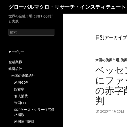
検
グローバルマクロ・リサーチ・インスティテュート
索
世界の金融市場における分析
と実践
検
索:
日別アーカイブ: 
カテゴリー
米国の債券市場
,
債
金融業界
ベッセ
経済統計
米国の経済統計
にファ
米国GDP
の赤字
貯蓄率
個人消費
判
米国CPI
S&Pケース・シラー住宅価
2025年4月25日
格指数
米国雇用統計