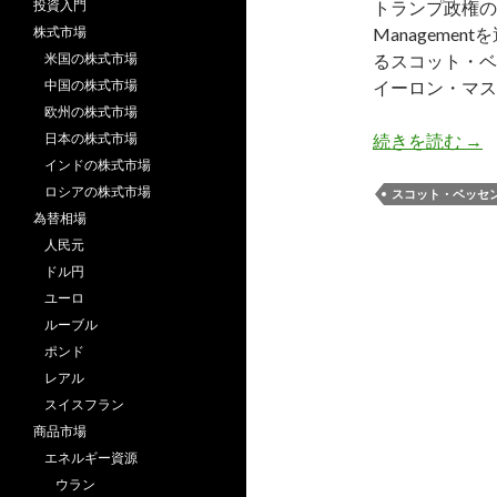
投資入門
トランプ政権の財
株式市場
Manageme
米国の株式市場
るスコット・ベ
中国の株式市場
イーロン・マス
欧州の株式市場
ベ
日本の株式市場
続きを読む
→
インドの株式市場
ロシアの株式市場
スコット・ベッセ
為替相場
人民元
ドル円
ユーロ
ルーブル
ポンド
レアル
スイスフラン
商品市場
エネルギー資源
ウラン