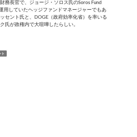
務長官で、ジョージ・ソロス氏のSoros Fund
ntを運用していたヘッジファンドマネージャーでもあ
ッセント氏と、DOGE（政府効率化省）を率いる
ク氏が政権内で大喧嘩したらしい。
ッセント財務長官、マスク氏にファックユーと叫ぶ DOGEの
ント