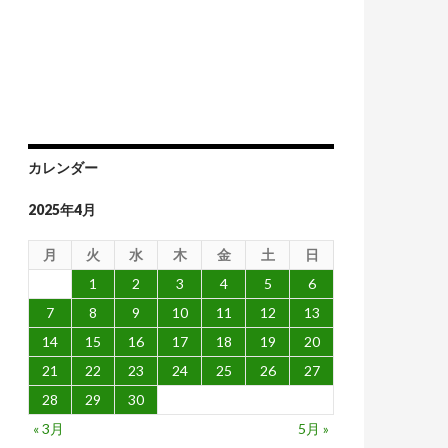
赤字削減が十分ではないと批判
カレンダー
2025年4月
月
火
水
木
金
土
日
1
2
3
4
5
6
7
8
9
10
11
12
13
14
15
16
17
18
19
20
21
22
23
24
25
26
27
28
29
30
« 3月
5月 »