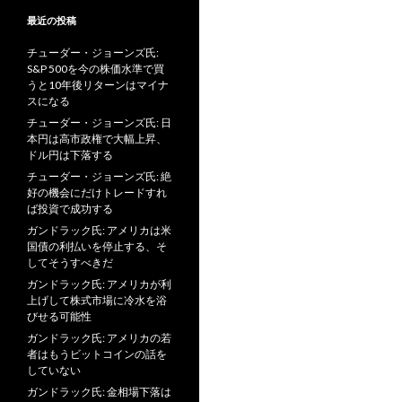
最近の投稿
チューダー・ジョーンズ氏:
S&P 500を今の株価水準で買
うと10年後リターンはマイナ
スになる
チューダー・ジョーンズ氏: 日
本円は高市政権で大幅上昇、
ドル円は下落する
チューダー・ジョーンズ氏: 絶
好の機会にだけトレードすれ
ば投資で成功する
ガンドラック氏: アメリカは米
国債の利払いを停止する、そ
してそうすべきだ
ガンドラック氏: アメリカが利
上げして株式市場に冷水を浴
びせる可能性
ガンドラック氏: アメリカの若
者はもうビットコインの話を
していない
ガンドラック氏: 金相場下落は