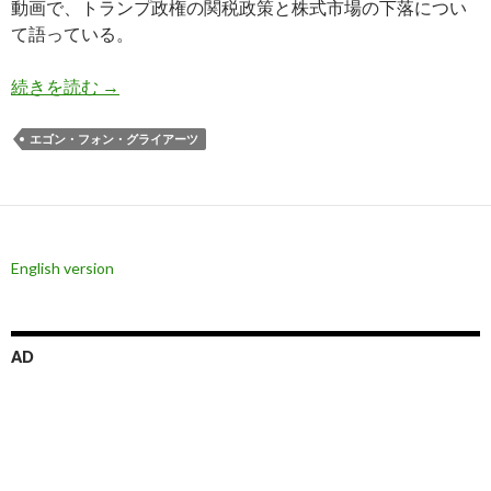
動画で、トランプ政権の関税政策と株式市場の下落につい
て語っている。
フォン・グライアーツ氏: 株価と国債と不動産は
続きを読む
→
エゴン・フォン・グライアーツ
English version
AD