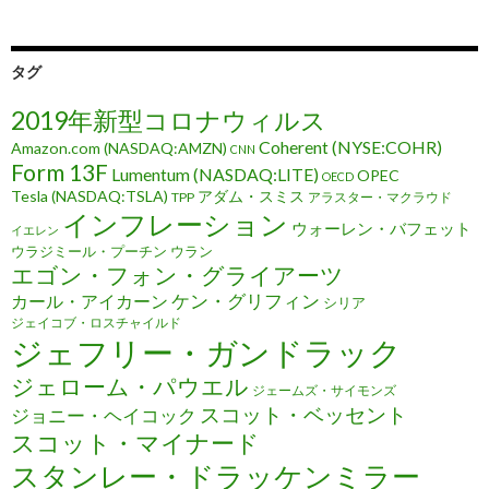
タグ
2019年新型コロナウィルス
Coherent (NYSE:COHR)
Amazon.com (NASDAQ:AMZN)
CNN
Form 13F
Lumentum (NASDAQ:LITE)
OPEC
OECD
Tesla (NASDAQ:TSLA)
アダム・スミス
TPP
アラスター・マクラウド
インフレーション
ウォーレン・バフェット
イエレン
ウラジミール・プーチン
ウラン
エゴン・フォン・グライアーツ
ケン・グリフィン
カール・アイカーン
シリア
ジェイコブ・ロスチャイルド
ジェフリー・ガンドラック
ジェローム・パウエル
ジェームズ・サイモンズ
スコット・ベッセント
ジョニー・ヘイコック
スコット・マイナード
スタンレー・ドラッケンミラー