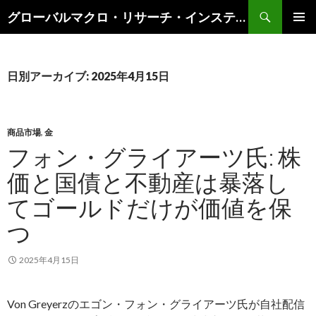
検
グローバルマクロ・リサーチ・インスティテュート
索
コ
メインメ
ン
ニュー
テ
ン
日別アーカイブ: 2025年4月15日
ツ
へ
ス
キ
商品市場
,
金
ッ
フォン・グライアーツ氏: 株
プ
価と国債と不動産は暴落し
てゴールドだけが価値を保
つ
2025年4月15日
Von Greyerzのエゴン・フォン・グライアーツ氏が自社配信