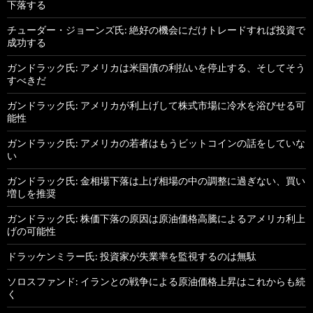
下落する
チューダー・ジョーンズ氏: 絶好の機会にだけトレードすれば投資で
成功する
ガンドラック氏: アメリカは米国債の利払いを停止する、そしてそう
すべきだ
ガンドラック氏: アメリカが利上げして株式市場に冷水を浴びせる可
能性
ガンドラック氏: アメリカの若者はもうビットコインの話をしていな
い
ガンドラック氏: 金相場下落は上げ相場の中の調整に過ぎない、買い
増しを推奨
ガンドラック氏: 株価下落の原因は原油価格高騰によるアメリカ利上
げの可能性
ドラッケンミラー氏: 投資家が失業率を監視するのは無駄
ソロスファンド: イランとの戦争による原油価格上昇はこれからも続
く