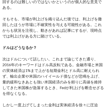
回するのは難しいのではないかというのが個人的な意見で
ある。
そもそも、市場が利上げを織り込んだ後では、利上げを撤
回したほうが市場に不確実性を与える可能性がある。これ
からも状況を注視し、動きがあれば記事にするが、現時点
では利上げがある方に賭けている。
ドルはどうなるか？
次はドルについて話したい。これまで論じてきた通り、
2016年のキーワードはドル高反転である。金融市場と米国
の実体経済は1%まで上がる短期金利とドル高に耐えられ
ず、輸出企業や米国のハイイールド債などが悲鳴を上げ、
量的緩和なきあとも強い米国経済のみを頼りに高値を維持
してきた米国株が急落するとき、Fedが利上げを断念せざる
を得なくなる。
しかし一度上げてしまった金利は実体経済を徐々に圧迫