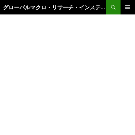
検
グローバルマクロ・リサーチ・インスティテュート
索
コ
メインメ
ン
ニュー
テ
ン
ツ
へ
ス
キ
ッ
プ