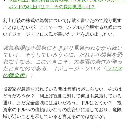
ポンドの利上げは？ 円の長期見通しは？
利上げ後の株式や為替については散々書いたので繰り返す
ことはしないが、ここで一つ、バブルが崩壊する兆候につ
いてジョージ・ソロス氏が書いたことを思い出したい。
強気相場は小爆発にときおり見舞われながら続い
ていく。そうしているうちに、だれも小爆発を恐
れなくなる。このときこそ、大暴落の条件が整っ
たときなのである。（ジョージ・ソロス『
ソロス
の錬金術
』）
投資家が急落を恐れている間は暴落は起こらない。株式は
どうだろうか？ 利上げ観測に対して何度も急落している
通り、まだ完全崩壊には遠いだろう。ドルはどうか？ 投
資家のドルへの信頼はかなりの度合いに達しており、危険
域が近いことを示していると言えるのではないか。