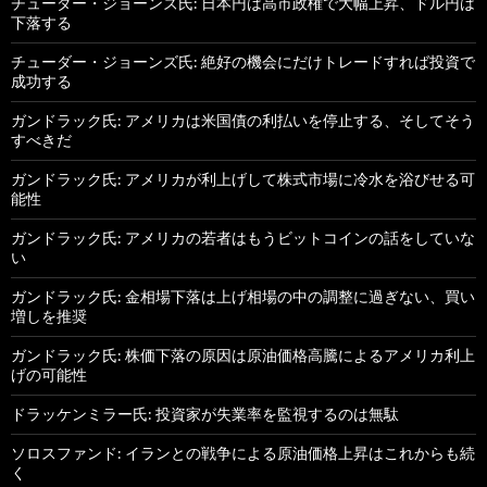
チューダー・ジョーンズ氏: 日本円は高市政権で大幅上昇、ドル円は
下落する
チューダー・ジョーンズ氏: 絶好の機会にだけトレードすれば投資で
成功する
ガンドラック氏: アメリカは米国債の利払いを停止する、そしてそう
すべきだ
ガンドラック氏: アメリカが利上げして株式市場に冷水を浴びせる可
能性
ガンドラック氏: アメリカの若者はもうビットコインの話をしていな
い
ガンドラック氏: 金相場下落は上げ相場の中の調整に過ぎない、買い
増しを推奨
ガンドラック氏: 株価下落の原因は原油価格高騰によるアメリカ利上
げの可能性
ドラッケンミラー氏: 投資家が失業率を監視するのは無駄
ソロスファンド: イランとの戦争による原油価格上昇はこれからも続
く