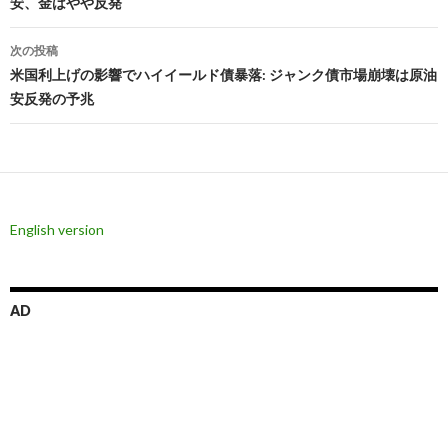
安、金はやや反発
ナ
ビ
次の投稿
米国利上げの影響でハイイールド債暴落: ジャンク債市場崩壊は原油
ゲ
安反発の予兆
ー
シ
ョ
ン
English version
AD