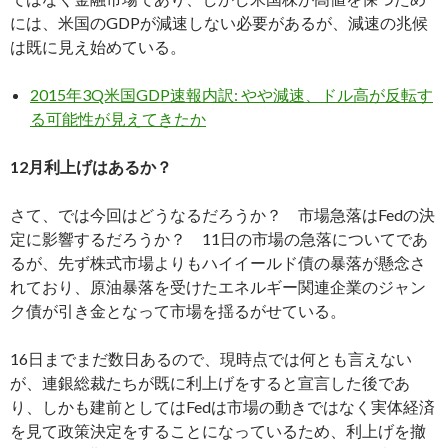
には、米国のGDPが減速しない必要があるが、減速の兆候
は既に見え始めている。
2015年3Q米国GDP速報内訳: やや減速、ドル高が反転す
る可能性が見えてきたか
12月利上げはあるか？
さて、では今回はどうなるだろうか？ 市場急落はFedの決
定に影響するだろうか？ 11日の市場の急落についてであ
るが、先ず株式市場よりもハイイールド債の暴落が懸念さ
れており、原油暴落を受けたエネルギー関連企業のジャン
ク債が引き金となって市場を揺るがせている。
16日までまだ数日あるので、現時点では何とも言えない
が、連銀総裁たちが既に利上げをすると宣言した後であ
り、しかも建前としてはFedは市場の動きではなく実体経済
を見て政策決定をすることになっているため、利上げを撤