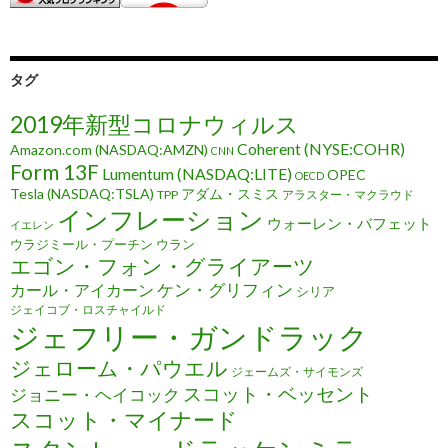
タグ
2019年新型コロナウィルス
Coherent (NYSE:COHR)
Amazon.com (NASDAQ:AMZN)
CNN
Form 13F
Lumentum (NASDAQ:LITE)
OPEC
OECD
Tesla (NASDAQ:TSLA)
アダム・スミス
TPP
アラスター・マクラウド
インフレーション
ウォーレン・バフェット
イエレン
ウラジミール・プーチン
ウラン
エゴン・フォン・グライアーツ
ケン・グリフィン
カール・アイカーン
シリア
ジェイコブ・ロスチャイルド
ジェフリー・ガンドラック
ジェローム・パウエル
ジェームズ・サイモンズ
スコット・ベッセント
ジョニー・ヘイコック
スコット・マイナード