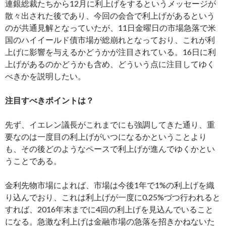
連銀総裁たちから12月に利上げをするというメッセージが
散々出された後であり、今回の会合で利上げがあるという
のが共通見解となっていたが、11日金曜日の市場急落で米
国のハイイールド債市場が総崩れとなっており、これが利
上げに影響を与えるかどうかが注目されている。16日に利
上げがあるのかどうかも含め、どういう点に注目してゆく
べきかを説明したい。
注目すべきポイントは？
先ず、イエレン議長がこれまでにも強調してきた通り、重
要なのは一度目の利上げがいつになるかということより
も、その後どのようなペースで利上げが進んでゆくかとい
うことである。
金利先物市場によれば、市場は今後1年で1%の利上げを織
り込んでおり、これは利上げが一度に0.25%づつ行われると
すれば、2016年末までに4回の利上げを見込んでいること
になる。急激な利上げは金融市場の急落を招きかねないた