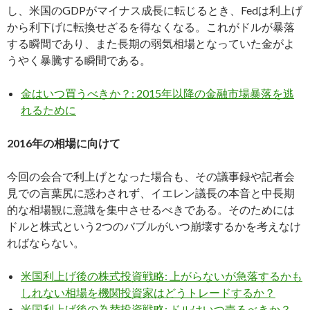
し、米国のGDPがマイナス成長に転じるとき、Fedは利上げ
から利下げに転換せざるを得なくなる。これがドルが暴落
する瞬間であり、また長期の弱気相場となっていた金がよ
うやく暴騰する瞬間である。
金はいつ買うべきか？: 2015年以降の金融市場暴落を逃
れるために
2016年の相場に向けて
今回の会合で利上げとなった場合も、その議事録や記者会
見での言葉尻に惑わされず、イエレン議長の本音と中長期
的な相場観に意識を集中させるべきである。そのためには
ドルと株式という2つのバブルがいつ崩壊するかを考えなけ
ればならない。
米国利上げ後の株式投資戦略: 上がらないが急落するかも
しれない相場を機関投資家はどうトレードするか？
米国利上げ後の為替投資戦略: ドルはいつ売るべきか？