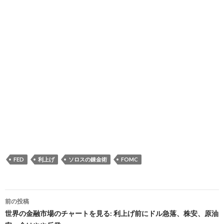
FED
利上げ
ソロスの錬金術
FOMC
投
前の投稿
稿
世界の金融市場のチャートを見る: 利上げ前にドル急落、株安、原油