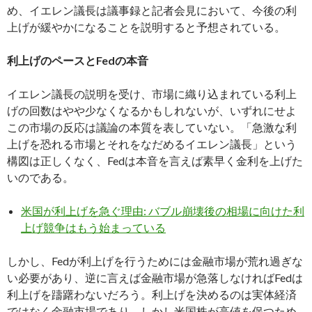
め、イエレン議長は議事録と記者会見において、今後の利
上げが緩やかになることを説明すると予想されている。
利上げのペースとFedの本音
イエレン議長の説明を受け、市場に織り込まれている利上
げの回数はやや少なくなるかもしれないが、いずれにせよ
この市場の反応は議論の本質を表していない。「急激な利
上げを恐れる市場とそれをなだめるイエレン議長」という
構図は正しくなく、Fedは本音を言えば素早く金利を上げた
いのである。
米国が利上げを急ぐ理由: バブル崩壊後の相場に向けた利
上げ競争はもう始まっている
しかし、Fedが利上げを行うためには金融市場が荒れ過ぎな
い必要があり、逆に言えば金融市場が急落しなければFedは
利上げを躊躇わないだろう。利上げを決めるのは実体経済
ではなく金融市場であり、しかし米国株が高値を保つため