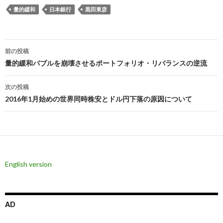
量的緩和
日本銀行
黒田東彦
投
前の投稿
稿
量的緩和バブルを崩壊させるポートフォリオ・リバランスの逆流
ナ
次の投稿
ビ
2016年1月始めの世界同時株安とドル円下落の原因について
ゲ
ー
シ
English version
ョ
ン
AD