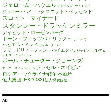
ジェローム・パウエル
ジェームズ・サイモンズ
スコット・ベッセント
ジョニー・ヘイコック
スコット・マイナード
スタンレー・ドラッケンミラー
デイビッド・ローゼンバーグ
ドーン・フィッツパトリック
ニール・ハウ
ハビエル・ミレイ
フィル・グラム
フリードリヒ・フォン・ハイエク
ベンジャミン・グレアム
ボリス・ジョンソン
ポール・チューダー・ジョーンズ
ラッセル・ネイピア
マーク・スピッツナゲル
ロシア・ウクライナ戦争
不動産
恒大集団 (HK:3333)
法人税
黄国松
AD