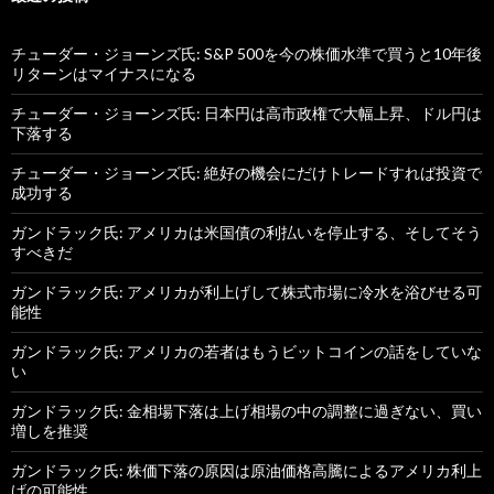
チューダー・ジョーンズ氏: S&P 500を今の株価水準で買うと10年後
リターンはマイナスになる
チューダー・ジョーンズ氏: 日本円は高市政権で大幅上昇、ドル円は
下落する
チューダー・ジョーンズ氏: 絶好の機会にだけトレードすれば投資で
成功する
ガンドラック氏: アメリカは米国債の利払いを停止する、そしてそう
すべきだ
ガンドラック氏: アメリカが利上げして株式市場に冷水を浴びせる可
能性
ガンドラック氏: アメリカの若者はもうビットコインの話をしていな
い
ガンドラック氏: 金相場下落は上げ相場の中の調整に過ぎない、買い
増しを推奨
ガンドラック氏: 株価下落の原因は原油価格高騰によるアメリカ利上
げの可能性