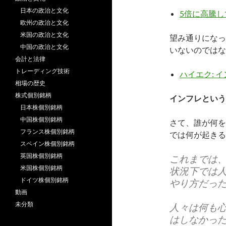
日本の政治と文化
5倍に高騰
欧州の政治と文化
米国の政治と文化
望み通りになっ
中国の政治と文化
いないのではな
会計と法律
トレーディング技術
ハイエク: 
相場の歴史
株式個別銘柄
インフレという
日本株個別銘柄
中国株個別銘柄
さて、誰が何を
フランス株個別銘柄
では何が起きる
スペイン株個別銘柄
英国株個別銘柄
これまでは
米国株個別銘柄
状況下では
ドイツ株個別銘柄
やり方だっ
動画
未分類
人々は何も
はしなかっ