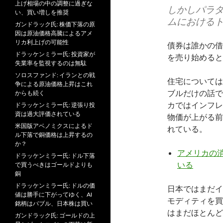
上げ相場の中の調整に過ぎな
しかしパラ
い、買い増しを推奨
ムにおける
ガンドラック氏: 株価下落の原
因は原油価格高騰によるアメ
リカ利上げの可能性
債券は誰かの借
ドラッケンミラー氏: 投資家が
を売り始めると
失業率を監視するのは無駄
ソロスファンド: イランとの戦
住宅については
争による原油価格上昇はこれ
ブルだけの話で
からも続く
カではインフレ
ドラッケンミラー氏: 逆張り投
資は過大評価されている
物価が上がる前
米国版アベノミクスによるド
れている。
ル下落で銅価格は上昇するの
か？
アメリカの
ドラッケンミラー氏: ドル下落
いる
で買うべきはゴールドよりも
銅
ドラッケンミラー氏: ドルの価
日本ではまだイ
値は勝手に下がってゆく、AI
モディティを買
銘柄はバブル、日本株は買い
はまだほとんど
ガンドラック氏: ゴールドの上