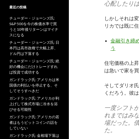
心配したり
最近の投稿
しかしそれは変
チューダー・ジョーンズ氏:
S&P 500を今の株価水準で買
リカでは既に住
うと10年後リターンはマイナ
スになる
金融引き締
チューダー・ジョーンズ氏: 日
う
本円は高市政権で大幅上昇、
ドル円は下落する
チューダー・ジョーンズ氏: 絶
住宅価格の上昇
好の機会にだけトレードすれ
は急いで家を買
ば投資で成功する
ガンドラック氏: アメリカは米
そしてダリオ氏
国債の利払いを停止する、そ
してそうすべきだ
くだろう。彼は
ガンドラック氏: アメリカが利
上げして株式市場に冷水を浴
一度シフト
びせる可能性
れまではみな
ガンドラック氏: アメリカの若
場だった。
者はもうビットコインの話を
していない
た。
ガンドラック氏: 金相場下落は