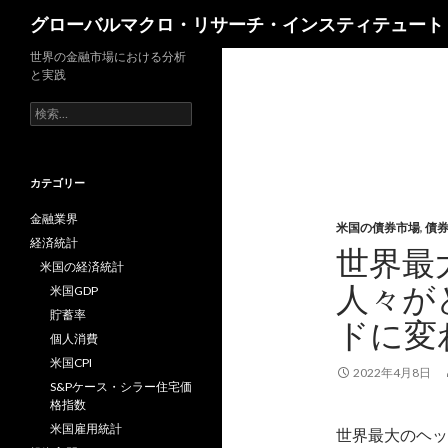
検
グローバルマクロ・リサーチ・インスティテュート
索
世界の金融市場における分析
と実践
検
索:
カテゴリー
金融業界
米国の債券市場
,
債
経済統計
世界最
米国の経済統計
人々が
米国GDP
貯蓄率
ドに変
個人消費
米国CPI
2022年4月8日
S&Pケース・シラー住宅価
格指数
米国雇用統計
世界最大のヘッジ