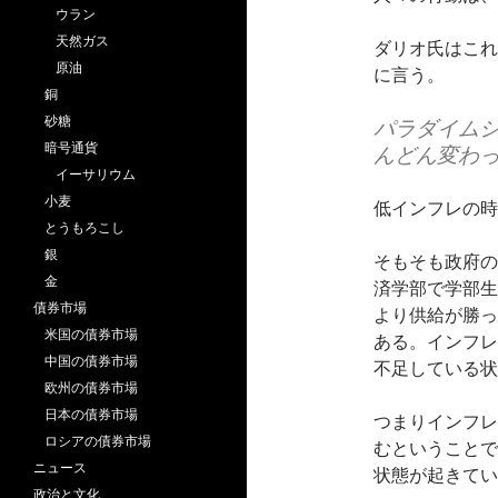
ウラン
天然ガス
ダリオ氏はこれ
原油
に言う。
銅
砂糖
パラダイム
暗号通貨
んどん変わ
イーサリウム
小麦
低インフレの時
とうもろこし
銀
そもそも政府の
金
済学部で学部生
債券市場
より供給が勝っ
米国の債券市場
ある。インフレ
中国の債券市場
不足している状
欧州の債券市場
日本の債券市場
つまりインフレ
ロシアの債券市場
むということで
ニュース
状態が起きてい
政治と文化