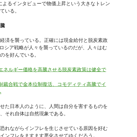
inanceによるインタビューで物価上昇という大きなトレン
ている。
騰
経済を襲っている。正確には現金給付と脱炭素政
対ロシア戦略が人々を襲っているのだが、人々はむ
のを好んでいる。
 エネルギー価格を高騰させる脱炭素政策は健全で
 制裁合戦で金本位制復活、コモディティ高騰でイ
へ
せた日本人のように、人間は自分を害するものを
、それ自体は自然現象である。
恐れながらインフレを生じさせている原因を好む
インフレをますます悪化させてゆくだろう。