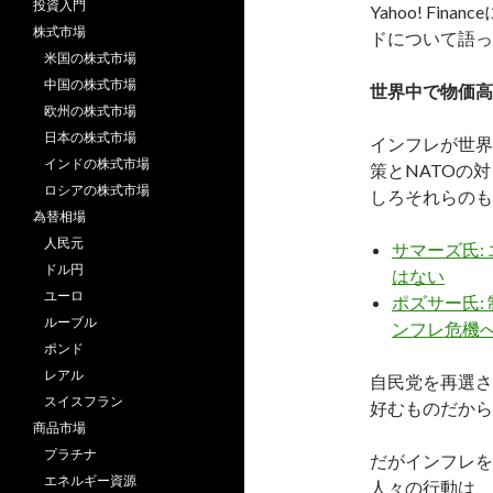
投資入門
Yahoo! F
株式市場
ドについて語っ
米国の株式市場
中国の株式市場
世界中で物価高
欧州の株式市場
日本の株式市場
インフレが世界
インドの株式市場
策とNATOの
ロシアの株式市場
しろそれらのも
為替相場
人民元
サマーズ氏:
ドル円
はない
ユーロ
ポズサー氏:
ルーブル
ンフレ危機
ポンド
レアル
自民党を再選さ
スイスフラン
好むものだから
商品市場
プラチナ
だがインフレを
エネルギー資源
人々の行動は、