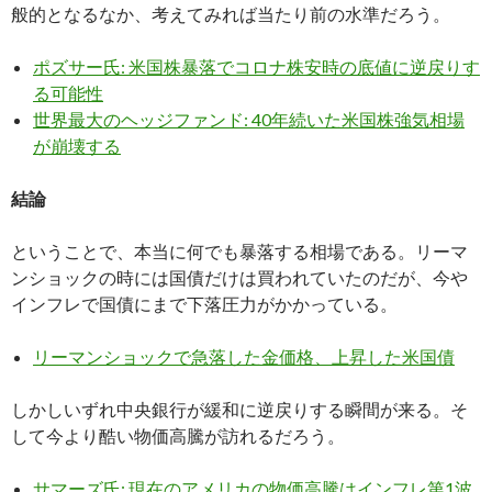
般的となるなか、考えてみれば当たり前の水準だろう。
ポズサー氏: 米国株暴落でコロナ株安時の底値に逆戻りす
る可能性
世界最大のヘッジファンド: 40年続いた米国株強気相場
が崩壊する
結論
ということで、本当に何でも暴落する相場である。リーマ
ンショックの時には国債だけは買われていたのだが、今や
インフレで国債にまで下落圧力がかかっている。
リーマンショックで急落した金価格、上昇した米国債
しかしいずれ中央銀行が緩和に逆戻りする瞬間が来る。そ
して今より酷い物価高騰が訪れるだろう。
サマーズ氏: 現在のアメリカの物価高騰はインフレ第1波