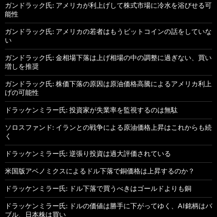
ガンドラック氏: アメリカが利上げして株式市場に冷水を浴びせる可
能性
ガンドラック氏: アメリカの若者はもうビットコインの話をしていな
い
ガンドラック氏: 金相場下落は上げ相場の中の調整に過ぎない、買い
増しを推奨
ガンドラック氏: 株価下落の原因は原油価格高騰によるアメリカ利上
げの可能性
ドラッケンミラー氏: 投資家が失業率を監視するのは無駄
ソロスファンド: イランとの戦争による原油価格上昇はこれからも続
く
ドラッケンミラー氏: 逆張り投資は過大評価されている
米国版アベノミクスによるドル下落で銅価格は上昇するのか？
ドラッケンミラー氏: ドル下落で買うべきはゴールドよりも銅
ドラッケンミラー氏: ドルの価値は勝手に下がってゆく、AI銘柄はバ
ブル、日本株は買い