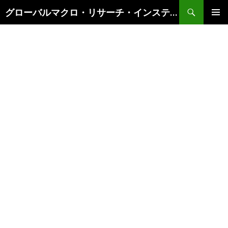
検
グローバルマクロ・リサーチ・インスティテュート
索
コ
メインメ
ン
ニュー
テ
ン
ツ
へ
ス
キ
ッ
プ