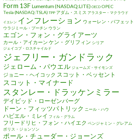
Form 13F
Lumentum (NASDAQ:LITE)
OPEC
OECD
Tesla (NASDAQ:TSLA)
アダム・スミス
TPP
アラスター・マクラウド
インフレーション
ウォーレン・バフェット
イエレン
ウラジミール・プーチン
ウラン
エゴン・フォン・グライアーツ
ケン・グリフィン
カール・アイカーン
シリア
ジェイコブ・ロスチャイルド
ジェフリー・ガンドラック
ジェローム・パウエル
ジェームズ・サイモンズ
スコット・ベッセント
ジョニー・ヘイコック
スコット・マイナード
スタンレー・ドラッケンミラー
デイビッド・ローゼンバーグ
ドーン・フィッツパトリック
ニール・ハウ
ハビエル・ミレイ
フィル・グラム
フリードリヒ・フォン・ハイエク
ベンジャミン・グレアム
ボリス・ジョンソン
ポール・チューダー・ジョーンズ