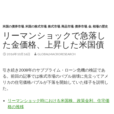
米国の債券市場
,
米国の株式市場
,
株式市場
,
商品市場
,
債券市場
,
金
,
相場の歴史
リーマンショックで急落し
た金価格、上昇した米国債
2016年10月16日
GLOBALMACRORESEARCH
引き続き2008年のサブプライム・ローン危機の検証であ
る。前回の記事では株式市場のバブル崩壊に先立ってアメ
リカの住宅価格バブルが下落を開始していた様子を説明し
た。
リーマンショック時における米国株、政策金利、住宅価
格の推移