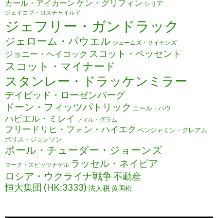
ケン・グリフィン
カール・アイカーン
シリア
ジェイコブ・ロスチャイルド
ジェフリー・ガンドラック
ジェローム・パウエル
ジェームズ・サイモンズ
スコット・ベッセント
ジョニー・ヘイコック
スコット・マイナード
スタンレー・ドラッケンミラー
デイビッド・ローゼンバーグ
ドーン・フィッツパトリック
ニール・ハウ
ハビエル・ミレイ
フィル・グラム
フリードリヒ・フォン・ハイエク
ベンジャミン・グレアム
ボリス・ジョンソン
ポール・チューダー・ジョーンズ
ラッセル・ネイピア
マーク・スピッツナゲル
ロシア・ウクライナ戦争
不動産
恒大集団 (HK:3333)
法人税
黄国松