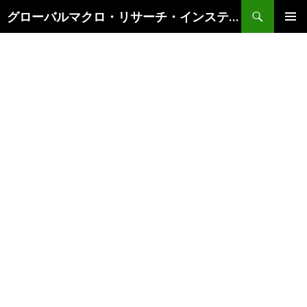
検
グローバルマクロ・リサーチ・インスティテュート
索
コ
メインメ
ン
ニュー
テ
ン
ツ
へ
ス
キ
ッ
プ