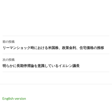
投
前の投稿
稿
リーマンショック時における米国株、政策金利、住宅価格の推移
ナ
次の投稿
ビ
明らかに長期停滞論を意識しているイエレン議長
ゲ
ー
シ
English version
ョ
ン