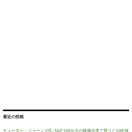
最近の投稿
チューダー・ジョーンズ氏: S&P 500を今の株価水準で買うと10年後