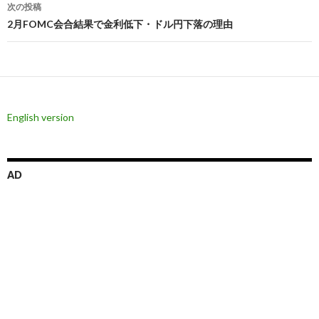
次の投稿
ビ
2月FOMC会合結果で金利低下・ドル円下落の理由
ゲ
ー
シ
English version
ョ
ン
AD