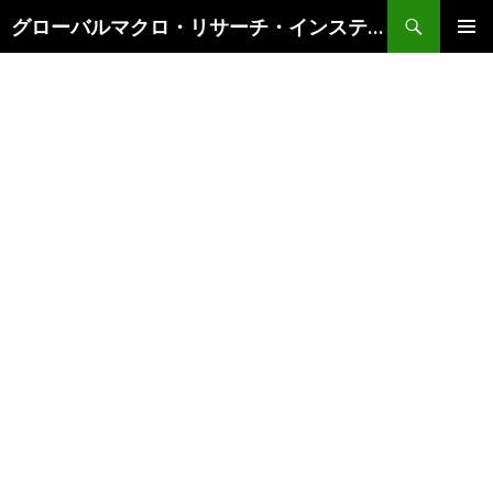
検
グローバルマクロ・リサーチ・インスティテュート
索
コ
メインメ
ン
ニュー
テ
ン
ツ
へ
ス
キ
ッ
プ