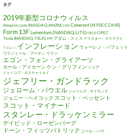
タグ
2019年新型コロナウィルス
Coherent (NYSE:COHR)
Amazon.com (NASDAQ:AMZN)
CNN
Form 13F
Lumentum (NASDAQ:LITE)
OPEC
OECD
Tesla (NASDAQ:TSLA)
アダム・スミス
TPP
アラスター・マクラウド
インフレーション
ウォーレン・バフェット
イエレン
ウラジミール・プーチン
ウラン
エゴン・フォン・グライアーツ
ケン・グリフィン
カール・アイカーン
シリア
ジェイコブ・ロスチャイルド
ジェフリー・ガンドラック
ジェローム・パウエル
ジェームズ・サイモンズ
スコット・ベッセント
ジョニー・ヘイコック
スコット・マイナード
スタンレー・ドラッケンミラー
デイビッド・ローゼンバーグ
ドーン・フィッツパトリック
ニール・ハウ