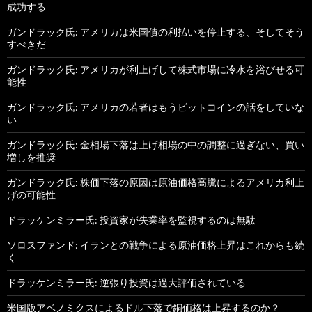
成功する
ガンドラック氏: アメリカは米国債の利払いを停止する、そしてそう
すべきだ
ガンドラック氏: アメリカが利上げして株式市場に冷水を浴びせる可
能性
ガンドラック氏: アメリカの若者はもうビットコインの話をしていな
い
ガンドラック氏: 金相場下落は上げ相場の中の調整に過ぎない、買い
増しを推奨
ガンドラック氏: 株価下落の原因は原油価格高騰によるアメリカ利上
げの可能性
ドラッケンミラー氏: 投資家が失業率を監視するのは無駄
ソロスファンド: イランとの戦争による原油価格上昇はこれからも続
く
ドラッケンミラー氏: 逆張り投資は過大評価されている
米国版アベノミクスによるドル下落で銅価格は上昇するのか？