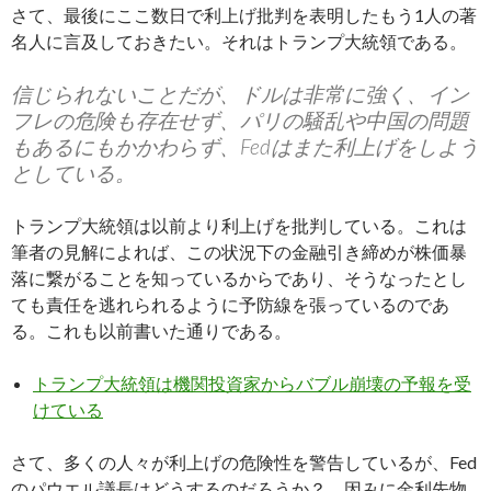
さて、最後にここ数日で利上げ批判を表明したもう1人の著
名人に言及しておきたい。それはトランプ大統領である。
信じられないことだが、ドルは非常に強く、イン
フレの危険も存在せず、パリの騒乱や中国の問題
もあるにもかかわらず、Fedはまた利上げをしよう
としている。
トランプ大統領は以前より利上げを批判している。これは
筆者の見解によれば、この状況下の金融引き締めが株価暴
落に繋がることを知っているからであり、そうなったとし
ても責任を逃れられるように予防線を張っているのであ
る。これも以前書いた通りである。
トランプ大統領は機関投資家からバブル崩壊の予報を受
けている
さて、多くの人々が利上げの危険性を警告しているが、Fed
のパウエル議長はどうするのだろうか？ 因みに金利先物