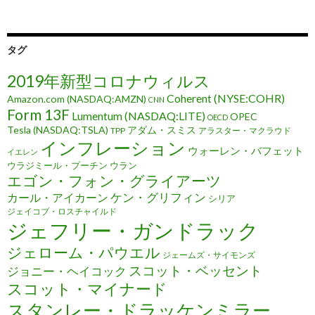
タグ
2019年新型コロナウィルス
Coherent (NYSE:COHR)
Amazon.com (NASDAQ:AMZN)
CNN
Form 13F
Lumentum (NASDAQ:LITE)
OPEC
OECD
Tesla (NASDAQ:TSLA)
アダム・スミス
TPP
アラスター・マクラウド
インフレーション
ウォーレン・バフェット
イエレン
ウラジミール・プーチン
ウラン
エゴン・フォン・グライアーツ
ケン・グリフィン
カール・アイカーン
シリア
ジェイコブ・ロスチャイルド
ジェフリー・ガンドラック
ジェローム・パウエル
ジェームズ・サイモンズ
スコット・ベッセント
ジョニー・ヘイコック
スコット・マイナード
スタンレー・ドラッケンミラー