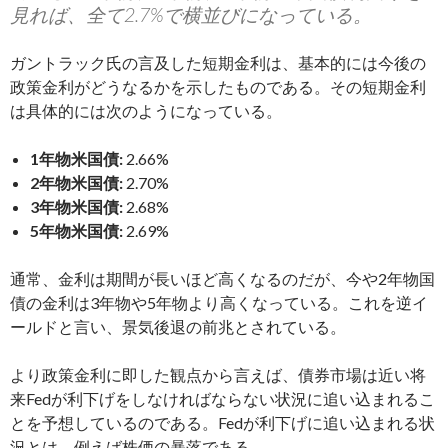
見れば、全て2.7%で横並びになっている。
ガントラック氏の言及した短期金利は、基本的には今後の
政策金利がどうなるかを示したものである。その短期金利
は具体的には次のようになっている。
1年物米国債:
2.66%
2年物米国債:
2.70%
3年物米国債:
2.68%
5年物米国債:
2.69%
通常、金利は期間が長いほど高くなるのだが、今や2年物国
債の金利は3年物や5年物より高くなっている。これを逆イ
ールドと言い、景気後退の前兆とされている。
より政策金利に即した観点から言えば、債券市場は近い将
来Fedが利下げをしなければならない状況に追い込まれるこ
とを予想しているのである。Fedが利下げに追い込まれる状
況とは、例えば株価の暴落である。