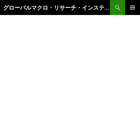
検
グローバルマクロ・リサーチ・インスティテュート
索
コ
メインメ
ン
ニュー
テ
ン
ツ
へ
ス
キ
ッ
プ