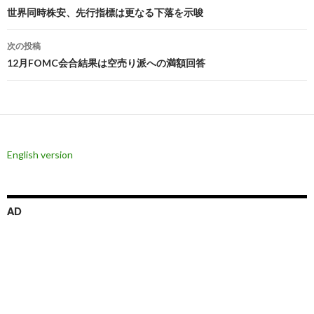
稿
世界同時株安、先行指標は更なる下落を示唆
ナ
次の投稿
ビ
12月FOMC会合結果は空売り派への満額回答
ゲ
ー
シ
English version
ョ
ン
AD