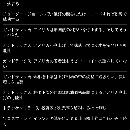
下落する
チューダー・ジョーンズ氏: 絶好の機会にだけトレードすれば投資で
成功する
ガンドラック氏: アメリカは米国債の利払いを停止する、そしてそう
すべきだ
ガンドラック氏: アメリカが利上げして株式市場に冷水を浴びせる可
能性
ガンドラック氏: アメリカの若者はもうビットコインの話をしていな
い
ガンドラック氏: 金相場下落は上げ相場の中の調整に過ぎない、買い
増しを推奨
ガンドラック氏: 株価下落の原因は原油価格高騰によるアメリカ利上
げの可能性
ドラッケンミラー氏: 投資家が失業率を監視するのは無駄
ソロスファンド: イランとの戦争による原油価格上昇はこれからも続
く