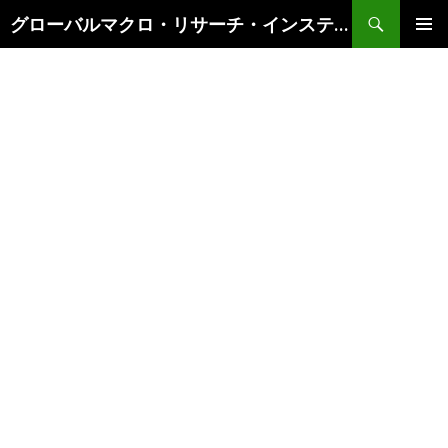
検
グローバルマクロ・リサーチ・インスティテュート
索
コ
メインメ
ン
ニュー
テ
ン
ツ
へ
ス
キ
ッ
プ