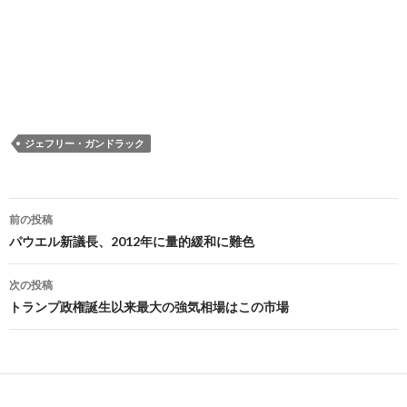
ジェフリー・ガンドラック
投
前の投稿
稿
パウエル新議長、2012年に量的緩和に難色
ナ
次の投稿
ビ
トランプ政権誕生以来最大の強気相場はこの市場
ゲ
ー
シ