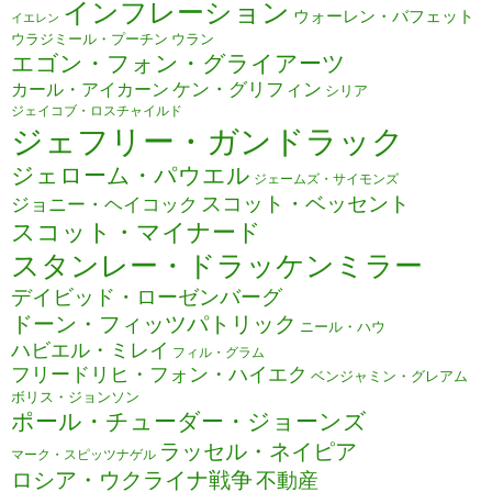
インフレーション
ウォーレン・バフェット
イエレン
ウラジミール・プーチン
ウラン
エゴン・フォン・グライアーツ
ケン・グリフィン
カール・アイカーン
シリア
ジェイコブ・ロスチャイルド
ジェフリー・ガンドラック
ジェローム・パウエル
ジェームズ・サイモンズ
スコット・ベッセント
ジョニー・ヘイコック
スコット・マイナード
スタンレー・ドラッケンミラー
デイビッド・ローゼンバーグ
ドーン・フィッツパトリック
ニール・ハウ
ハビエル・ミレイ
フィル・グラム
フリードリヒ・フォン・ハイエク
ベンジャミン・グレアム
ボリス・ジョンソン
ポール・チューダー・ジョーンズ
ラッセル・ネイピア
マーク・スピッツナゲル
ロシア・ウクライナ戦争
不動産