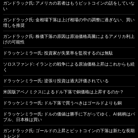
ガンドラック氏: アメリカの若者はもうビットコインの話をしていな
い
ガンドラック氏: 金相場下落は上げ相場の中の調整に過ぎない、買い
増しを推奨
ガンドラック氏: 株価下落の原因は原油価格高騰によるアメリカ利上
げの可能性
ドラッケンミラー氏: 投資家が失業率を監視するのは無駄
ソロスファンド: イランとの戦争による原油価格上昇はこれからも続
く
ドラッケンミラー氏: 逆張り投資は過大評価されている
米国版アベノミクスによるドル下落で銅価格は上昇するのか？
ドラッケンミラー氏: ドル下落で買うべきはゴールドよりも銅
ドラッケンミラー氏: ドルの価値は勝手に下がってゆく、AI銘柄はバ
ブル、日本株は買い
ガンドラック氏: ゴールドの上昇とビットコインの下落は新たな長期
トレンド