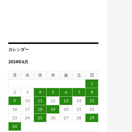
カレンダー
2014年6月
月
火
水
木
金
土
日
1
2
3
4
5
6
7
8
9
10
11
12
13
14
15
16
17
18
19
20
21
22
23
24
25
26
27
28
29
どこか
30