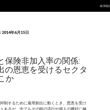
コンテ
経済統
2014年6月15日
と保険非加入率の関係:
出の恩恵を受けるセクタ
こか
抑制するために雇用創出に動くとき、恩恵を受け
々あるが、中でもその時の流行や個人の嗜好に極