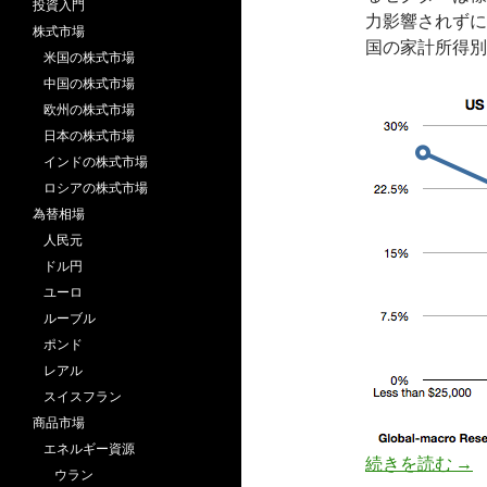
投資入門
力影響されずに
株式市場
国の家計所得別
米国の株式市場
中国の株式市場
欧州の株式市場
日本の株式市場
インドの株式市場
ロシアの株式市場
為替相場
人民元
ドル円
ユーロ
ルーブル
ポンド
レアル
スイスフラン
商品市場
エネルギー資源
失
続きを読む
→
ウラン