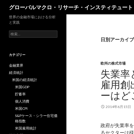
検
グローバルマクロ・リサーチ・インスティテュート
索
世界の金融市場における分析
と実践
検
索:
日別アーカイブ: 
カテゴリー
欧州の株式市場
金融業界
失業率
経済統計
米国の経済統計
雇用創
米国GDP
ーはど
貯蓄率
個人消費
2014年6月15日
米国CPI
S&Pケース・シラー住宅価
格指数
政府が失業率を
米国雇用統計
るセクターは様