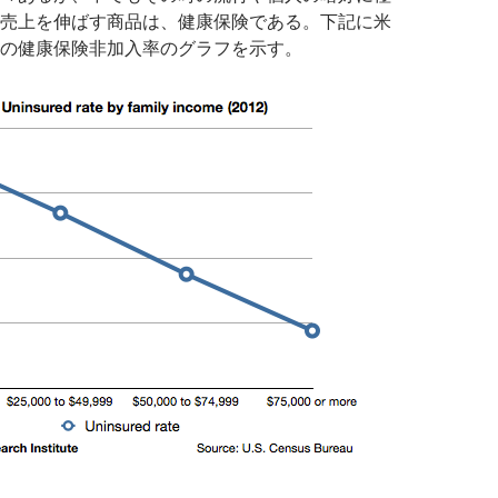
売上を伸ばす商品は、健康保険である。下記に米
の健康保険非加入率のグラフを示す。
業率と保険非加入率の関係: 雇用創出の恩恵を受けるセクターは