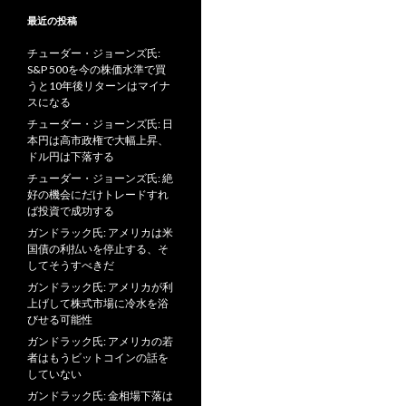
最近の投稿
チューダー・ジョーンズ氏:
S&P 500を今の株価水準で買
うと10年後リターンはマイナ
スになる
チューダー・ジョーンズ氏: 日
本円は高市政権で大幅上昇、
ドル円は下落する
チューダー・ジョーンズ氏: 絶
好の機会にだけトレードすれ
ば投資で成功する
ガンドラック氏: アメリカは米
国債の利払いを停止する、そ
してそうすべきだ
ガンドラック氏: アメリカが利
上げして株式市場に冷水を浴
びせる可能性
ガンドラック氏: アメリカの若
者はもうビットコインの話を
していない
ガンドラック氏: 金相場下落は