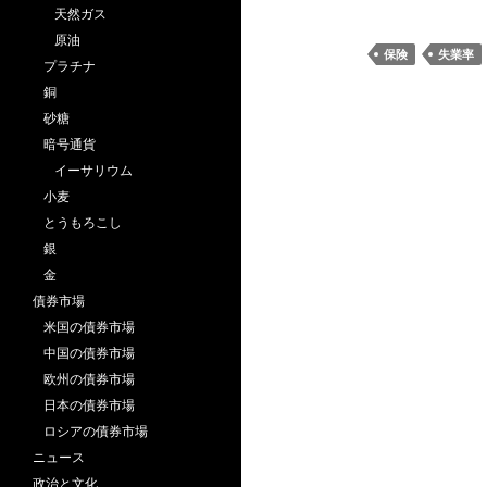
天然ガス
原油
保険
失業率
プラチナ
銅
砂糖
暗号通貨
イーサリウム
小麦
とうもろこし
銀
金
債券市場
米国の債券市場
中国の債券市場
欧州の債券市場
日本の債券市場
ロシアの債券市場
ニュース
政治と文化