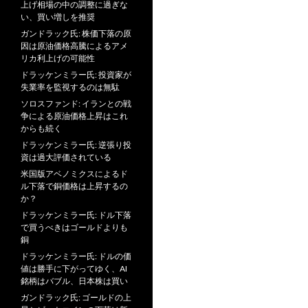
上げ相場の中の調整に過ぎな
い、買い増しを推奨
ガンドラック氏: 株価下落の原
因は原油価格高騰によるアメ
リカ利上げの可能性
ドラッケンミラー氏: 投資家が
失業率を監視するのは無駄
ソロスファンド: イランとの戦
争による原油価格上昇はこれ
からも続く
ドラッケンミラー氏: 逆張り投
資は過大評価されている
米国版アベノミクスによるド
ル下落で銅価格は上昇するの
か？
ドラッケンミラー氏: ドル下落
で買うべきはゴールドよりも
銅
ドラッケンミラー氏: ドルの価
値は勝手に下がってゆく、AI
銘柄はバブル、日本株は買い
ガンドラック氏: ゴールドの上