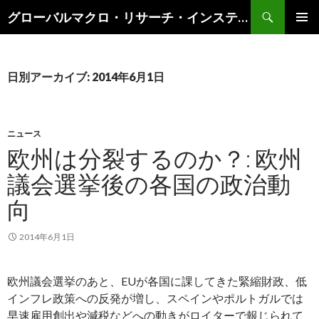
検
グローバルマクロ・リサーチ・インスティテュート
索
コ
メインメ
ン
ニュー
テ
ン
日別アーカイブ: 2014年6月1日
ツ
へ
ス
キ
ニュース
ッ
欧州は分裂するのか？: 欧州
プ
議会選挙後の各国の政治動
向
2014年6月1日
欧州議会選挙のあと、EUが各国に課してきた緊縮財政、低
インフレ政策への反発が増し、スペインやポルトガルでは
早速雇用創出や減税などへの動きがロイターで報じられて