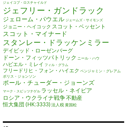
ジェイコブ・ロスチャイルド
ジェフリー・ガンドラック
ジェローム・パウエル
ジェームズ・サイモンズ
スコット・ベッセント
ジョニー・ヘイコック
スコット・マイナード
スタンレー・ドラッケンミラー
デイビッド・ローゼンバーグ
ドーン・フィッツパトリック
ニール・ハウ
ハビエル・ミレイ
フィル・グラム
フリードリヒ・フォン・ハイエク
ベンジャミン・グレアム
ボリス・ジョンソン
ポール・チューダー・ジョーンズ
ラッセル・ネイピア
マーク・スピッツナゲル
ロシア・ウクライナ戦争
不動産
恒大集団 (HK:3333)
法人税
黄国松