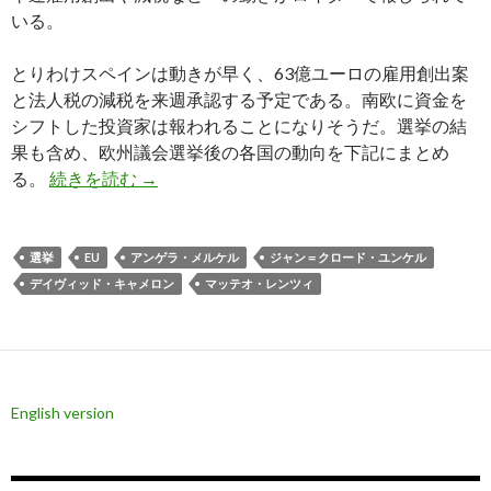
いる。
とりわけスペインは動きが早く、63億ユーロの雇用創出案
と法人税の減税を来週承認する予定である。南欧に資金を
シフトした投資家は報われることになりそうだ。選挙の結
果も含め、欧州議会選挙後の各国の動向を下記にまとめ
欧州は分裂するのか？: 欧州議会選挙後の各
る。
続きを読む
→
選挙
EU
アンゲラ・メルケル
ジャン＝クロード・ユンケル
デイヴィッド・キャメロン
マッテオ・レンツィ
English version