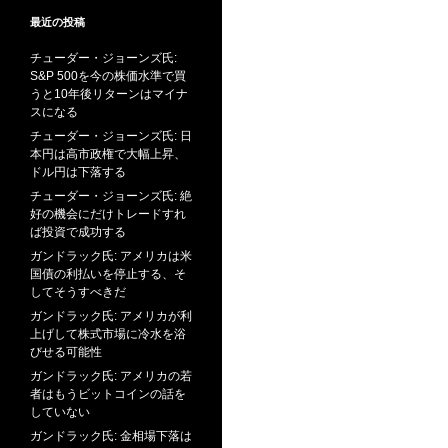
最近の投稿
チューダー・ジョーンズ氏:
S&P 500を今の株価水準で買
うと10年後リターンはマイナ
スになる
チューダー・ジョーンズ氏: 日
本円は高市政権で大幅上昇、
ドル円は下落する
チューダー・ジョーンズ氏: 絶
好の機会にだけトレードすれ
ば投資で成功する
ガンドラック氏: アメリカは米
国債の利払いを停止する、そ
してそうすべきだ
ガンドラック氏: アメリカが利
上げして株式市場に冷水を浴
びせる可能性
ガンドラック氏: アメリカの若
者はもうビットコインの話を
していない
ガンドラック氏: 金相場下落は