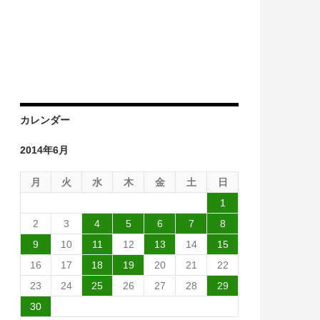
%に
カレンダー
2014年6月
月
火
水
木
金
土
日
1
2
3
4
5
6
7
8
9
10
11
12
13
14
15
16
17
18
19
20
21
22
23
24
25
26
27
28
29
30