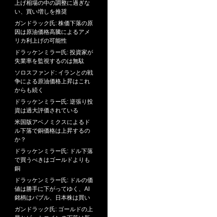
上げ相場の中の調整に過ぎな
い、買い増しを推奨
ガンドラック氏: 株価下落の原
因は原油価格高騰によるアメ
リカ利上げの可能性
ドラッケンミラー氏: 投資家が
失業率を監視するのは無駄
ソロスファンド: イランとの戦
争による原油価格上昇はこれ
からも続く
ドラッケンミラー氏: 逆張り投
資は過大評価されている
米国版アベノミクスによるド
ル下落で銅価格は上昇するの
か？
ドラッケンミラー氏: ドル下落
で買うべきはゴールドよりも
銅
ドラッケンミラー氏: ドルの価
値は勝手に下がってゆく、AI
銘柄はバブル、日本株は買い
ガンドラック氏: ゴールドの上