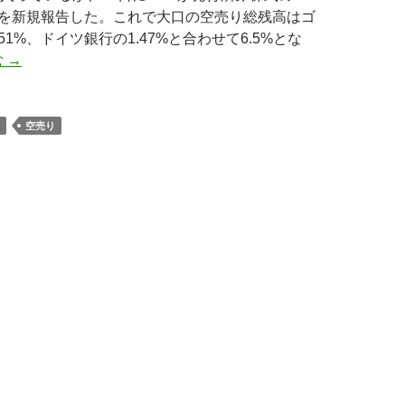
売りを新規報告した。これで大口の空売り総残高はゴ
51%、ドイツ銀行の1.47%と合わせて6.5%とな
ワコム続報: UBSが空売り参入、大口空売り残高は合計で6.5
む
→
空売り