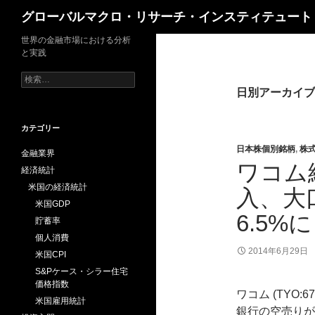
検
グローバルマクロ・リサーチ・インスティテュート
索
世界の金融市場における分析
と実践
検
索:
日別アーカイブ: 
カテゴリー
日本株個別銘柄
,
株
金融業界
ワコム
経済統計
米国の経済統計
入、大
米国GDP
6.5%に
貯蓄率
個人消費
2014年6月29日
米国CPI
S&Pケース・シラー住宅
価格指数
ワコム (TYO:6
米国雇用統計
銀行の空売りが