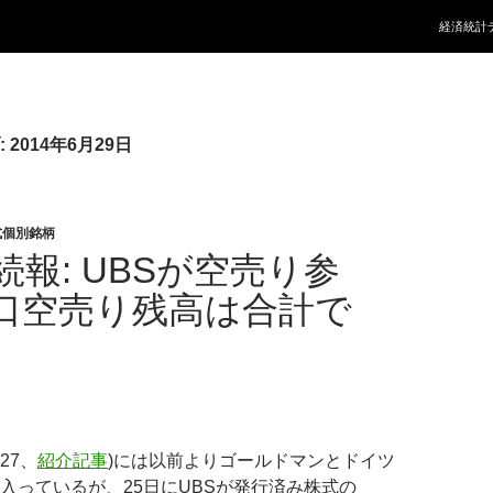
コンテン
経済統計
2014年6月29日
式個別銘柄
続報: UBSが空売り参
口空売り残高は合計で
727、
紹介記事
)には以前よりゴールドマンとドイツ
入っているが、25日にUBSが発行済み株式の