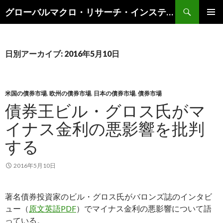
検
グローバルマクロ・リサーチ・インスティテュート
索
コ
メインメ
ン
ニュー
テ
ン
日別アーカイブ: 2016年5月10日
ツ
へ
ス
キ
米国の債券市場
,
欧州の債券市場
,
日本の債券市場
,
債券市場
ッ
債券王ビル・グロス氏がマ
プ
イナス金利の悪影響を批判
する
2016年5月10日
著名債券投資家のビル・グロス氏がバロンズ誌のインタビ
ュー（
原文英語PDF
）でマイナス金利の悪影響について語
っている。