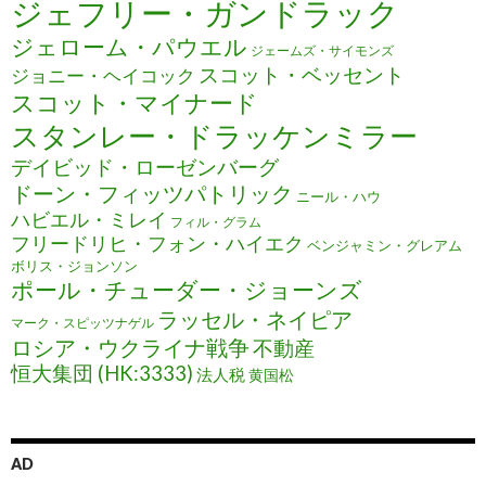
ジェフリー・ガンドラック
ジェローム・パウエル
ジェームズ・サイモンズ
スコット・ベッセント
ジョニー・ヘイコック
スコット・マイナード
スタンレー・ドラッケンミラー
デイビッド・ローゼンバーグ
ドーン・フィッツパトリック
ニール・ハウ
ハビエル・ミレイ
フィル・グラム
フリードリヒ・フォン・ハイエク
ベンジャミン・グレアム
ボリス・ジョンソン
ポール・チューダー・ジョーンズ
ラッセル・ネイピア
マーク・スピッツナゲル
ロシア・ウクライナ戦争
不動産
恒大集団 (HK:3333)
法人税
黄国松
AD