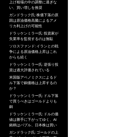
上げ相場の中の調整に過ぎな
い、買い増しを推奨
ガンドラック氏: 株価下落の原
因は原油価格高騰によるアメ
リカ利上げの可能性
ドラッケンミラー氏: 投資家が
失業率を監視するのは無駄
ソロスファンド: イランとの戦
争による原油価格上昇はこれ
からも続く
ドラッケンミラー氏: 逆張り投
資は過大評価されている
米国版アベノミクスによるド
ル下落で銅価格は上昇するの
か？
ドラッケンミラー氏: ドル下落
で買うべきはゴールドよりも
銅
ドラッケンミラー氏: ドルの価
値は勝手に下がってゆく、AI
銘柄はバブル、日本株は買い
ガンドラック氏: ゴールドの上