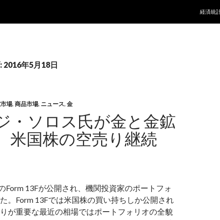
コンテ
経済統
2016年5月18日
式市場
,
商品市場
,
ニュース
,
金
ジ・ソロス氏が金と金鉱
、米国株の空売り継続
月期のForm 13Fが公開され、機関投資家のポートフォ
た。Form 13Fでは米国株の買い持ちしか公開され
りが重要な最近の相場ではポートフォリオの全貌