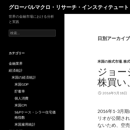
検
グローバルマクロ・リサーチ・インスティテュート
索
世界の金融市場における分析
と実践
検
索:
日別アーカイブ: 
カテゴリー
米国の株式市場
,
株
金融業界
ジョー
経済統計
米国の経済統計
株買い
米国GDP
貯蓄率
2016年5月18日
個人消費
米国CPI
2016年1-3
S&Pケース・シラー住宅価
格指数
リオが公開され
米国雇用統計
ないため、空売