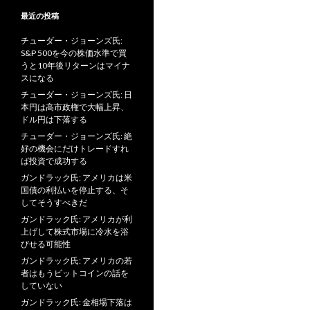
最近の投稿
チューダー・ジョーンズ氏:
S&P 500を今の株価水準で買
うと10年後リターンはマイナ
スになる
チューダー・ジョーンズ氏: 日
本円は高市政権で大幅上昇、
ドル円は下落する
チューダー・ジョーンズ氏: 絶
好の機会にだけトレードすれ
ば投資で成功する
ガンドラック氏: アメリカは米
国債の利払いを停止する、そ
してそうすべきだ
ガンドラック氏: アメリカが利
上げして株式市場に冷水を浴
びせる可能性
ガンドラック氏: アメリカの若
者はもうビットコインの話を
していない
ガンドラック氏: 金相場下落は