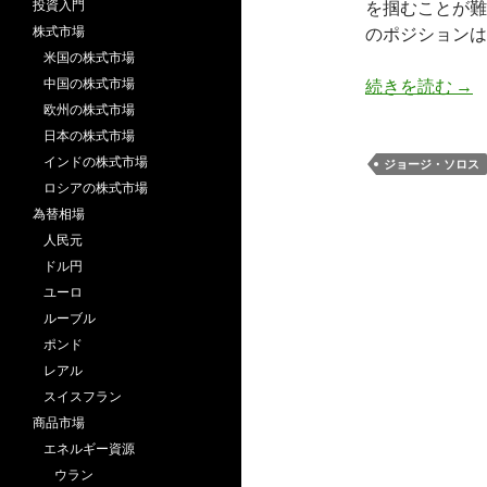
投資入門
を掴むことが難
株式市場
のポジションは
米国の株式市場
ジ
中国の株式市場
続きを読む
→
欧州の株式市場
日本の株式市場
インドの株式市場
ジョージ・ソロス
ロシアの株式市場
為替相場
人民元
ドル円
ユーロ
ルーブル
ポンド
レアル
スイスフラン
商品市場
エネルギー資源
ウラン