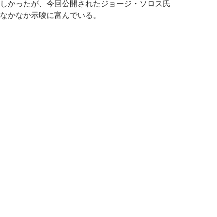
しかったが、今回公開されたジョージ・ソロス氏
なかなか示唆に富んでいる。
ョージ・ソロス氏が金と金鉱株買い、米国株の空売り継続