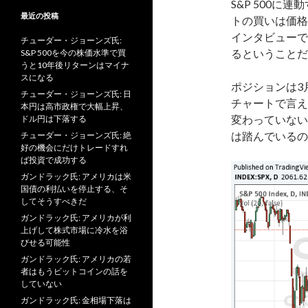
S&P 500に
最近の投稿
トの買いは価格
インタビューで
チューダー・ジョーンズ氏:
るということだ
S&P 500を今の株価水準で買
うと10年後リターンはマイナ
スになる
ポジションは3月
チューダー・ジョーンズ氏: 日
チャートで言え
本円は高市政権で大幅上昇、
変わっていない
ドル円は下落する
は踏んでいるの
チューダー・ジョーンズ氏: 絶
好の機会にだけトレードすれ
ば投資で成功する
ガンドラック氏: アメリカは米
国債の利払いを停止する、そ
してそうすべきだ
ガンドラック氏: アメリカが利
上げして株式市場に冷水を浴
びせる可能性
ガンドラック氏: アメリカの若
者はもうビットコインの話を
していない
ガンドラック氏: 金相場下落は