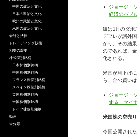
ジョージ・ソ
中国の政治と文化
経済のバブ
日本の政治と文化
欧州の政治と文化
彼は1月のダボ
米国の政治と文化
デフレが諸外国
会計と法律
がり、その結果
トレーディング技術
のであれば、金
相場の歴史
化される。
株式個別銘柄
日本株個別銘柄
米国が利下げに
中国株個別銘柄
ら、金の買いは
フランス株個別銘柄
スペイン株個別銘柄
ジョージ・ソ
英国株個別銘柄
する、マイ
米国株個別銘柄
ドイツ株個別銘柄
米国株の空売り
動画
未分類
今回公開された