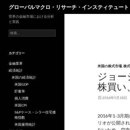
検
グローバルマクロ・リサーチ・インスティテュート
索
世界の金融市場における分析
と実践
検
索:
カテゴリー
金融業界
米国の株式市場
,
株
経済統計
ジョー
米国の経済統計
株買い
米国GDP
貯蓄率
2016年5月18日
個人消費
米国CPI
S&Pケース・シラー住宅価
2016年1-3
格指数
リオが公開され
米国雇用統計
ないため、空売