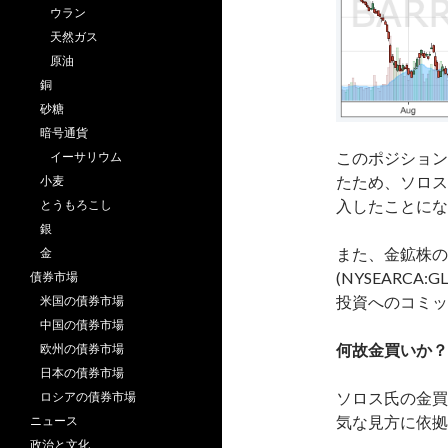
ウラン
天然ガス
原油
銅
砂糖
暗号通貨
このポジション
イーサリウム
たため、ソロス
小麦
入したことにな
とうもろこし
銀
また、金鉱株の他にも
金
(NYSEARCA:G
債券市場
投資へのコミッ
米国の債券市場
中国の債券市場
何故金買いか？
欧州の債券市場
日本の債券市場
ソロス氏の金買
ロシアの債券市場
気な見方に依拠
ニュース
政治と文化