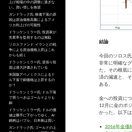
上げ相場の中の調整に過ぎな
い、買い増しを推奨
ガンドラック氏: 株価下落の原
因は原油価格高騰によるアメ
リカ利上げの可能性
ドラッケンミラー氏: 投資家が
失業率を監視するのは無駄
結論
ソロスファンド: イランとの戦
争による原油価格上昇はこれ
今回のソロス氏
からも続く
非常に明確なグ
ドラッケンミラー氏: 逆張り投
資は過大評価されている
た。その根底に
米国版アベノミクスによるド
済の減速と、そ
ル下落で銅価格は上昇するの
ある。
か？
ドラッケンミラー氏: ドル下落
金への投資につ
で買うべきはゴールドよりも
銅
12月に金のポ
ドラッケンミラー氏: ドルの価
かった。以下は
値は勝手に下がってゆく、AI
銘柄はバブル、日本株は買い
2016年金
ガンドラック氏: ゴールドの上