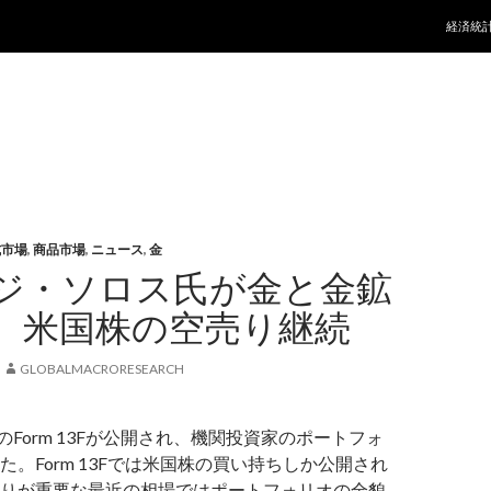
コンテ
経済統
式市場
,
商品市場
,
ニュース
,
金
ジ・ソロス氏が金と金鉱
、米国株の空売り継続
GLOBALMACRORESEARCH
月期のForm 13Fが公開され、機関投資家のポートフォ
た。Form 13Fでは米国株の買い持ちしか公開され
りが重要な最近の相場ではポートフォリオの全貌