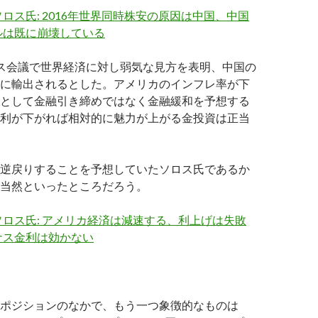
ロス氏: 2016年世界同時株安の原因は中国、中国
ルは既に崩壊している
ス会議で世界経済に対し弱気な見方を表明、中国の
に輸出されるとした。アメリカのインフレ率が下
として金融引き締めではなく金融緩和を予想する
利が下がれば相対的に魅力が上がる金投資は正当
逆戻りすることを予想していたソロス氏であるか
当然といったところだろう。
ロス氏: アメリカ経済は減速する、利上げは失敗
ナス金利は効かない
ポジションのなかで、もう一つ象徴的なものは