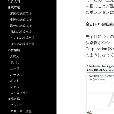
投資入門
を掴むことが難
株式市場
のポジションは
米国の株式市場
中国の株式市場
金ETFと金鉱
欧州の株式市場
日本の株式市場
先ず目につくの
インドの株式市場
個別株ポジション
ロシアの株式市場
Corporation (N
為替相場
のようになって
人民元
ドル円
ユーロ
ルーブル
ポンド
レアル
スイスフラン
商品市場
プラチナ
エネルギー資源