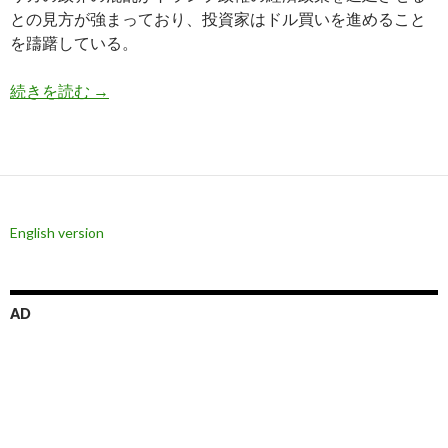
との見方が強まっており、投資家はドル買いを進めること
を躊躇している。
2017年、ドル安が続く理由をアメリカの実体経
続きを読む
→
English version
AD