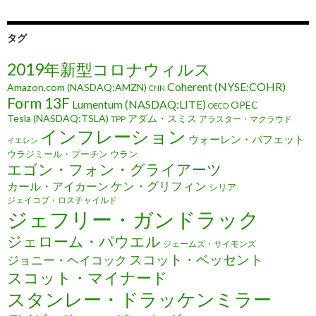
タグ
2019年新型コロナウィルス
Coherent (NYSE:COHR)
Amazon.com (NASDAQ:AMZN)
CNN
Form 13F
Lumentum (NASDAQ:LITE)
OPEC
OECD
Tesla (NASDAQ:TSLA)
アダム・スミス
TPP
アラスター・マクラウド
インフレーション
ウォーレン・バフェット
イエレン
ウラジミール・プーチン
ウラン
エゴン・フォン・グライアーツ
ケン・グリフィン
カール・アイカーン
シリア
ジェイコブ・ロスチャイルド
ジェフリー・ガンドラック
ジェローム・パウエル
ジェームズ・サイモンズ
スコット・ベッセント
ジョニー・ヘイコック
スコット・マイナード
スタンレー・ドラッケンミラー