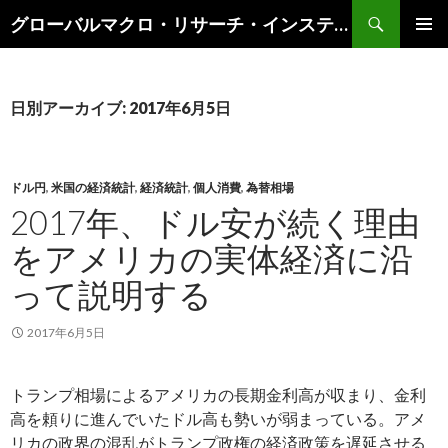
検
グローバルマクロ・リサーチ・インスティテュート
索
コ
メインメ
ン
ニュー
テ
ン
日別アーカイブ: 2017年6月5日
ツ
へ
ス
キ
ドル円
,
米国の経済統計
,
経済統計
,
個人消費
,
為替相場
ッ
2017年、ドル安が続く理由
プ
をアメリカの実体経済に沿
って説明する
2017年6月5日
トランプ相場によるアメリカの長期金利高が収まり、金利
高を頼りに進んでいたドル高も勢いが弱まっている。アメ
リカの政界の混乱がトランプ政権の経済政策を遅延させる