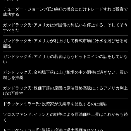
チューダー・ジョーンズ氏: 絶好の機会にだけトレードすれば投資で
成功する
ガンドラック氏: アメリカは米国債の利払いを停止する、そしてそう
すべきだ
ガンドラック氏: アメリカが利上げして株式市場に冷水を浴びせる可
能性
ガンドラック氏: アメリカの若者はもうビットコインの話をしていな
い
ガンドラック氏: 金相場下落は上げ相場の中の調整に過ぎない、買い
増しを推奨
ガンドラック氏: 株価下落の原因は原油価格高騰によるアメリカ利上
げの可能性
ドラッケンミラー氏: 投資家が失業率を監視するのは無駄
ソロスファンド: イランとの戦争による原油価格上昇はこれからも続
く
ドラッケンミラー氏: 逆張り投資は過大評価されている