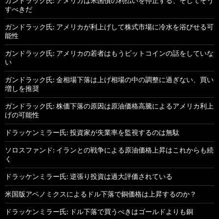
ガンドラック氏: アメリカは米国債の利払いを停止する、そしてそう
すべきだ
ガンドラック氏: アメリカが利上げして株式市場に冷水を浴びせる可
能性
ガンドラック氏: アメリカの若者はもうビットコインの話をしていな
い
ガンドラック氏: 金相場下落は上げ相場の中の調整に過ぎない、買い
増しを推奨
ガンドラック氏: 株価下落の原因は原油価格高騰によるアメリカ利上
げの可能性
ドラッケンミラー氏: 投資家が失業率を監視するのは無駄
ソロスファンド: イランとの戦争による原油価格上昇はこれからも続
く
ドラッケンミラー氏: 逆張り投資は過大評価されている
米国版アベノミクスによるドル下落で銅価格は上昇するのか？
ドラッケンミラー氏: ドル下落で買うべきはゴールドよりも銅