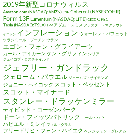
2019年新型コロナウィルス
Coherent (NYSE:COHR)
Amazon.com (NASDAQ:AMZN)
CNN
Form 13F
Lumentum (NASDAQ:LITE)
OPEC
OECD
Tesla (NASDAQ:TSLA)
アダム・スミス
TPP
アラスター・マクラウド
インフレーション
ウォーレン・バフェット
イエレン
ウラジミール・プーチン
ウラン
エゴン・フォン・グライアーツ
ケン・グリフィン
カール・アイカーン
シリア
ジェイコブ・ロスチャイルド
ジェフリー・ガンドラック
ジェローム・パウエル
ジェームズ・サイモンズ
スコット・ベッセント
ジョニー・ヘイコック
スコット・マイナード
スタンレー・ドラッケンミラー
デイビッド・ローゼンバーグ
ドーン・フィッツパトリック
ニール・ハウ
ハビエル・ミレイ
フィル・グラム
フリードリヒ・フォン・ハイエク
ベンジャミン・グレアム