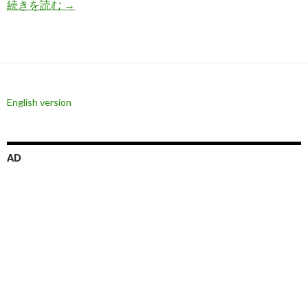
米国マネタリーベース縮小で暴落する市場、銘柄
続きを読む
→
English version
AD