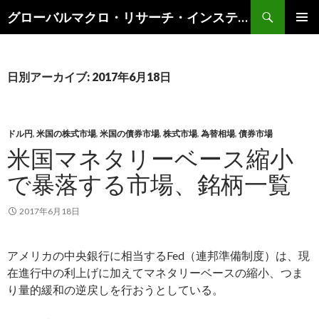
検
グローバルマクロ・リサーチ・インスティテュート
索
コ
メインメ
ン
ニュー
テ
ン
日別アーカイブ: 2017年6月18日
ツ
へ
ス
キ
ドル円
,
米国の株式市場
,
米国の債券市場
,
株式市場
,
為替相場
,
債券市場
ッ
米国マネタリーベース縮小
プ
で暴落する市場、銘柄一覧
2017年6月18日
アメリカの中央銀行に相当するFed（連邦準備制度）は、現
在進行中の利上げに加えてマネタリーベースの縮小、つま
り量的緩和の逆戻しを行おうとしている。