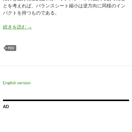
とを考えれば、バランスシート縮小は逆方向に同様のイン
パクトを持つものである。
米国のマネタリーベース縮小は株式市場の大暴落
続きを読む
→
FED
English version
AD