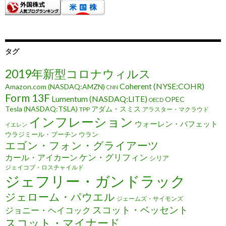
タグ
2019年新型コロナウィルス
Coherent (NYSE:COHR)
Amazon.com (NASDAQ:AMZN)
CNN
Form 13F
Lumentum (NASDAQ:LITE)
OPEC
OECD
Tesla (NASDAQ:TSLA)
アダム・スミス
TPP
アラスター・マクラウド
インフレーション
ウォーレン・バフェット
イエレン
ウラジミール・プーチン
ウラン
エゴン・フォン・グライアーツ
ケン・グリフィン
カール・アイカーン
シリア
ジェイコブ・ロスチャイルド
ジェフリー・ガンドラック
ジェローム・パウエル
ジェームズ・サイモンズ
スコット・ベッセント
ジョニー・ヘイコック
スコット・マイナード