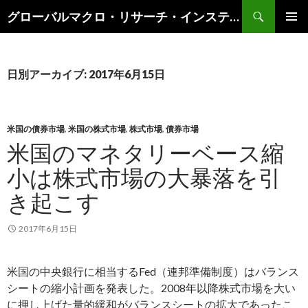
検
グローバルマクロ・リサーチ・インスティテュート
索
コ
メインメ
ン
ニュー
テ
ン
日別アーカイブ: 2017年6月15日
ツ
へ
ス
キ
米国の債券市場
,
米国の株式市場
,
株式市場
,
債券市場
ッ
米国のマネタリーベース縮
プ
小は株式市場の大暴落を引
き起こす
2017年6月15日
米国の中央銀行に相当するFed（連邦準備制度）はバランス
シートの縮小計画を発表した。2008年以降株式市場を大い
に押し上げた量的緩和がバランスシートの拡大であったこ