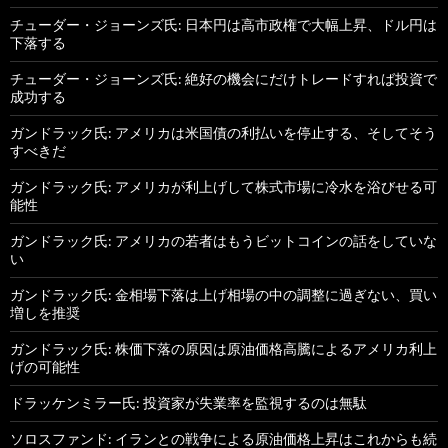
チューダー・ジョーンズ氏: 日本円は高市政権で大幅上昇、ドル円は
下落する
チューダー・ジョーンズ氏: 絶好の機会にだけトレードすれば投資で
成功する
ガンドラック氏: アメリカは米国債の利払いを停止する、そしてそう
すべきだ
ガンドラック氏: アメリカが利上げして株式市場に冷水を浴びせる可
能性
ガンドラック氏: アメリカの若者はもうビットコインの話をしていな
い
ガンドラック氏: 金相場下落は上げ相場の中の調整に過ぎない、買い
増しを推奨
ガンドラック氏: 株価下落の原因は原油価格高騰によるアメリカ利上
げの可能性
ドラッケンミラー氏: 投資家が失業率を監視するのは無駄
ソロスファンド: イランとの戦争による原油価格上昇はこれからも続