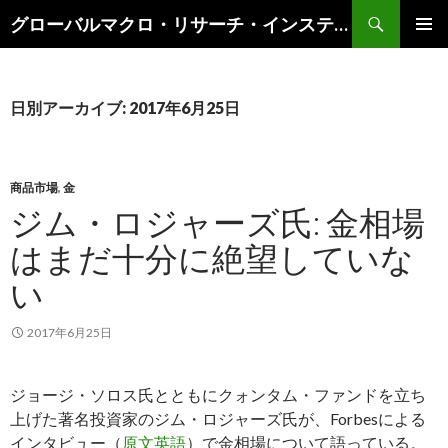
検
グローバルマクロ・リサーチ・インスティテュート
索
コ
メインメ
ン
ニュー
テ
ン
日別アーカイブ: 2017年6月25日
ツ
へ
ス
キ
商品市場
,
金
ッ
ジム・ロジャーズ氏: 金相場
プ
はまだ十分に絶望していな
い
2017年6月25日
ジョージ・ソロス氏とともにクォンタム・ファンドを立ち
上げた著名投資家のジム・ロジャーズ氏が、Forbesによる
インタビュー（
原文英語
）で金相場について語っている。