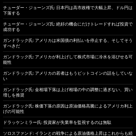
チューダー・ジョーンズ氏: 日本円は高市政権で大幅上昇、ドル円は
下落する
チューダー・ジョーンズ氏: 絶好の機会にだけトレードすれば投資で
成功する
ガンドラック氏: アメリカは米国債の利払いを停止する、そしてそう
すべきだ
ガンドラック氏: アメリカが利上げして株式市場に冷水を浴びせる可
能性
ガンドラック氏: アメリカの若者はもうビットコインの話をしていな
い
ガンドラック氏: 金相場下落は上げ相場の中の調整に過ぎない、買い
増しを推奨
ガンドラック氏: 株価下落の原因は原油価格高騰によるアメリカ利上
げの可能性
ドラッケンミラー氏: 投資家が失業率を監視するのは無駄
ソロスファンド: イランとの戦争による原油価格上昇はこれからも続