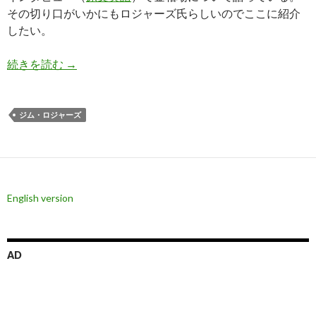
その切り口がいかにもロジャーズ氏らしいのでここに紹介
したい。
ジム・ロジャーズ氏: 金相場はまだ十分に絶望し
続きを読む
→
ジム・ロジャーズ
English version
AD