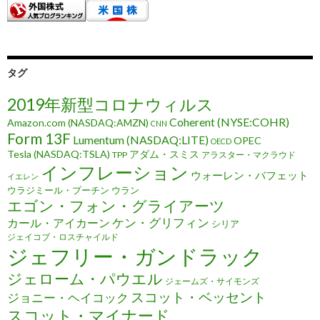
タグ
2019年新型コロナウィルス
Coherent (NYSE:COHR)
Amazon.com (NASDAQ:AMZN)
CNN
Form 13F
Lumentum (NASDAQ:LITE)
OPEC
OECD
Tesla (NASDAQ:TSLA)
アダム・スミス
TPP
アラスター・マクラウド
インフレーション
ウォーレン・バフェット
イエレン
ウラジミール・プーチン
ウラン
エゴン・フォン・グライアーツ
ケン・グリフィン
カール・アイカーン
シリア
ジェイコブ・ロスチャイルド
ジェフリー・ガンドラック
ジェローム・パウエル
ジェームズ・サイモンズ
スコット・ベッセント
ジョニー・ヘイコック
スコット・マイナード