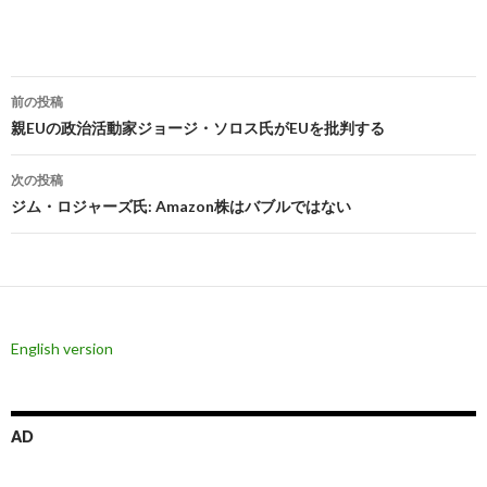
投
前の投稿
稿
親EUの政治活動家ジョージ・ソロス氏がEUを批判する
ナ
次の投稿
ビ
ジム・ロジャーズ氏: Amazon株はバブルではない
ゲ
ー
シ
English version
ョ
ン
AD