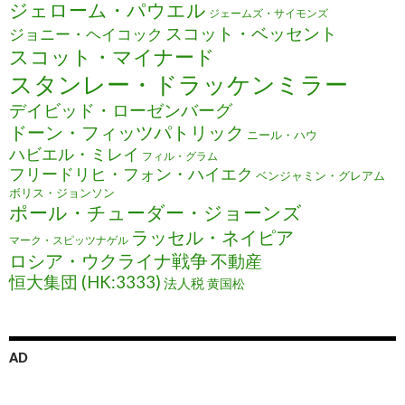
ジェローム・パウエル
ジェームズ・サイモンズ
スコット・ベッセント
ジョニー・ヘイコック
スコット・マイナード
スタンレー・ドラッケンミラー
デイビッド・ローゼンバーグ
ドーン・フィッツパトリック
ニール・ハウ
ハビエル・ミレイ
フィル・グラム
フリードリヒ・フォン・ハイエク
ベンジャミン・グレアム
ボリス・ジョンソン
ポール・チューダー・ジョーンズ
ラッセル・ネイピア
マーク・スピッツナゲル
ロシア・ウクライナ戦争
不動産
恒大集団 (HK:3333)
法人税
黄国松
AD