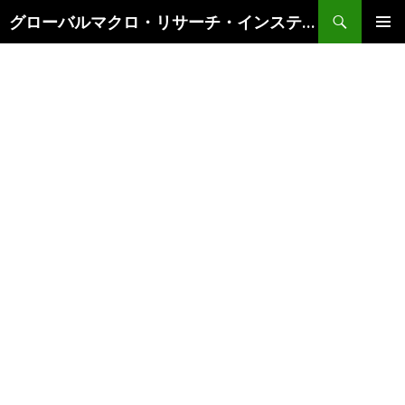
検
グローバルマクロ・リサーチ・インスティテュート
索
コ
メインメ
ン
ニュー
テ
ン
ツ
へ
ス
キ
ッ
プ