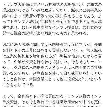
トランプ大統領はアメリカ共和党の大統領だが、共和党の
理念はいわゆる「小さな政府」であり、減税と公共事業の
縮小によって政府の干渉を最小限に抑えることである。よ
ってトランプ大統領が共和党と先ず同意できるのは法人減
税であり、むしろ民主党的なインフラ投資は、共和党の支
配する議会の説得がより難航するものと思われる。
因みに法人減税に関しては米国株高には役に立つが、長期
金利とドルの上昇にはあまり貢献しないだろう。法人減税
は企業の純利益を増加させるが、利益が増加したからと言
って、企業が投資を行うわけではない。そもそもリーマン
ショック以降の米国株高の大きな一因は米国企業の自社株
買いなのであり、余剰資金を使って自社株買いを行うとい
うこと自体が、米国企業にとって他に投資先がないという
ことを示している。
よって、金利高とドル高に貢献するトランプ政権のインフ
ラ投資は、そもそも遅れている経済政策全体の中でも更に