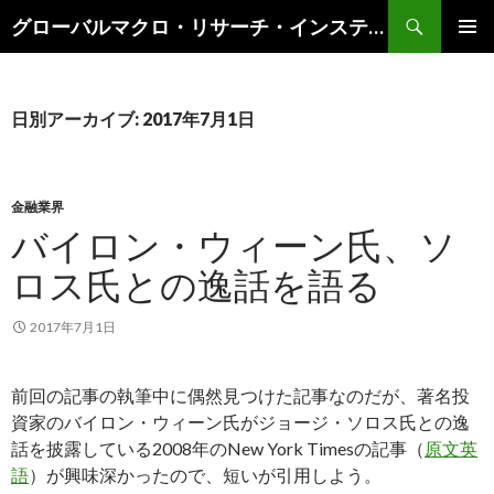
検
グローバルマクロ・リサーチ・インスティテュート
索
コ
メインメ
ン
ニュー
テ
ン
日別アーカイブ: 2017年7月1日
ツ
へ
ス
キ
金融業界
ッ
バイロン・ウィーン氏、ソ
プ
ロス氏との逸話を語る
2017年7月1日
前回の記事の執筆中に偶然見つけた記事なのだが、著名投
資家のバイロン・ウィーン氏がジョージ・ソロス氏との逸
話を披露している2008年のNew York Timesの記事（
原文英
語
）が興味深かったので、短いが引用しよう。