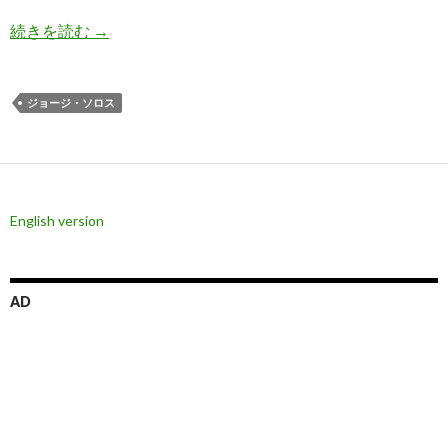
バイロン・ウィーン氏、ソロス氏との逸話を語る
続きを読む
→
ジョージ・ソロス
English version
AD