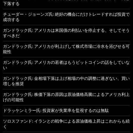
下落する
チューダー・ジョーンズ氏: 絶好の機会にだけトレードすれば投資で
成功する
ガンドラック氏: アメリカは米国債の利払いを停止する、そしてそう
すべきだ
ガンドラック氏: アメリカが利上げして株式市場に冷水を浴びせる可
能性
ガンドラック氏: アメリカの若者はもうビットコインの話をしていな
い
ガンドラック氏: 金相場下落は上げ相場の中の調整に過ぎない、買い
増しを推奨
ガンドラック氏: 株価下落の原因は原油価格高騰によるアメリカ利上
げの可能性
ドラッケンミラー氏: 投資家が失業率を監視するのは無駄
ソロスファンド: イランとの戦争による原油価格上昇はこれからも続
く