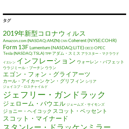
タグ
2019年新型コロナウィルス
Coherent (NYSE:COHR)
Amazon.com (NASDAQ:AMZN)
CNN
Form 13F
Lumentum (NASDAQ:LITE)
OPEC
OECD
Tesla (NASDAQ:TSLA)
アダム・スミス
TPP
アラスター・マクラウド
インフレーション
ウォーレン・バフェット
イエレン
ウラジミール・プーチン
ウラン
エゴン・フォン・グライアーツ
ケン・グリフィン
カール・アイカーン
シリア
ジェイコブ・ロスチャイルド
ジェフリー・ガンドラック
ジェローム・パウエル
ジェームズ・サイモンズ
スコット・ベッセント
ジョニー・ヘイコック
スコット・マイナード
スタンレー・ドラッケンミラー