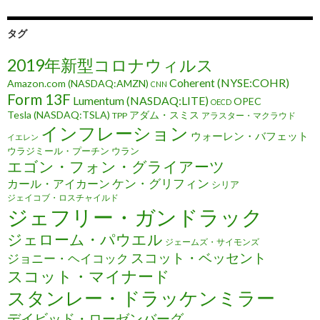
タグ
2019年新型コロナウィルス
Coherent (NYSE:COHR)
Amazon.com (NASDAQ:AMZN)
CNN
Form 13F
Lumentum (NASDAQ:LITE)
OPEC
OECD
Tesla (NASDAQ:TSLA)
アダム・スミス
TPP
アラスター・マクラウド
インフレーション
ウォーレン・バフェット
イエレン
ウラジミール・プーチン
ウラン
エゴン・フォン・グライアーツ
ケン・グリフィン
カール・アイカーン
シリア
ジェイコブ・ロスチャイルド
ジェフリー・ガンドラック
ジェローム・パウエル
ジェームズ・サイモンズ
スコット・ベッセント
ジョニー・ヘイコック
スコット・マイナード
スタンレー・ドラッケンミラー
デイビッド・ローゼンバーグ