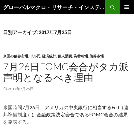
検
グローバルマクロ・リサーチ・インスティテュート
索
コ
メインメ
ン
ニュー
テ
ン
日別アーカイブ: 2017年7月25日
ツ
へ
ス
キ
米国の債券市場
,
ドル円
,
経済統計
,
個人消費
,
為替相場
,
債券市場
ッ
7月26日FOMC会合がタカ派
プ
声明となるべき理由
2017年7月25日
米国時間7月26日、アメリカの中央銀行に相当するFed（連
邦準備制度）は金融政策決定会合であるFOMC会合の結果
を発表する。