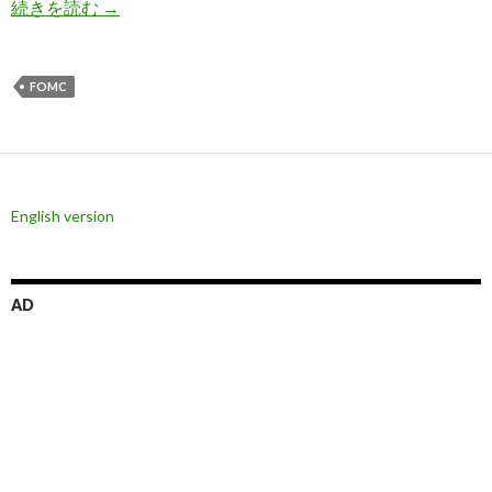
7月26日FOMC会合がタカ派声明となるべき理由
続きを読む
→
FOMC
English version
AD