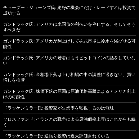
チューダー・ジョーンズ氏: 絶好の機会にだけトレードすれば投資で
成功する
ガンドラック氏: アメリカは米国債の利払いを停止する、そしてそう
すべきだ
ガンドラック氏: アメリカが利上げして株式市場に冷水を浴びせる可
能性
ガンドラック氏: アメリカの若者はもうビットコインの話をしていな
い
ガンドラック氏: 金相場下落は上げ相場の中の調整に過ぎない、買い
増しを推奨
ガンドラック氏: 株価下落の原因は原油価格高騰によるアメリカ利上
げの可能性
ドラッケンミラー氏: 投資家が失業率を監視するのは無駄
ソロスファンド: イランとの戦争による原油価格上昇はこれからも続
く
ドラッケンミラー氏: 逆張り投資は過大評価されている