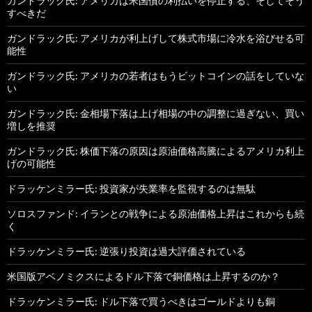
ガンドラック氏: アメリカは米国債の利払いを停止する、そしてそう
すべきだ
ガンドラック氏: アメリカが利上げして株式市場に冷水を浴びせる可
能性
ガンドラック氏: アメリカの若者はもうビットコインの話をしていな
い
ガンドラック氏: 金相場下落は上げ相場の中の調整に過ぎない、買い
増しを推奨
ガンドラック氏: 株価下落の原因は原油価格高騰によるアメリカ利上
げの可能性
ドラッケンミラー氏: 投資家が失業率を監視するのは無駄
ソロスファンド: イランとの戦争による原油価格上昇はこれからも続
く
ドラッケンミラー氏: 逆張り投資は過大評価されている
米国版アベノミクスによるドル下落で銅価格は上昇するのか？
ドラッケンミラー氏: ドル下落で買うべきはゴールドよりも銅