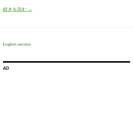
長期金利低下でインフレバブル拡大、暗号通貨上
続きを読む
→
English version
AD