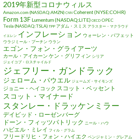
2019年新型コロナウィルス
Coherent (NYSE:COHR)
Amazon.com (NASDAQ:AMZN)
CNN
Form 13F
Lumentum (NASDAQ:LITE)
OPEC
OECD
Tesla (NASDAQ:TSLA)
アダム・スミス
TPP
アラスター・マクラウド
インフレーション
ウォーレン・バフェット
イエレン
ウラジミール・プーチン
ウラン
エゴン・フォン・グライアーツ
ケン・グリフィン
カール・アイカーン
シリア
ジェイコブ・ロスチャイルド
ジェフリー・ガンドラック
ジェローム・パウエル
ジェームズ・サイモンズ
スコット・ベッセント
ジョニー・ヘイコック
スコット・マイナード
スタンレー・ドラッケンミラー
デイビッド・ローゼンバーグ
ドーン・フィッツパトリック
ニール・ハウ
ハビエル・ミレイ
フィル・グラム
フリードリヒ・フォン・ハイエク
ベンジャミン・グレアム