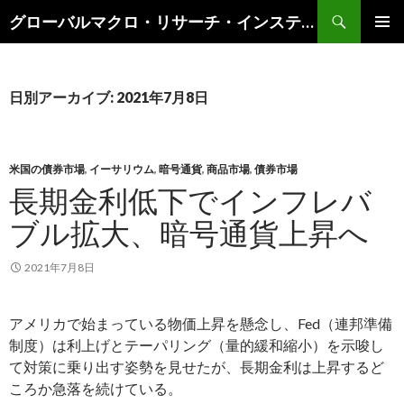
検
グローバルマクロ・リサーチ・インスティテュート
索
コ
メインメ
ン
ニュー
テ
ン
日別アーカイブ: 2021年7月8日
ツ
へ
ス
キ
米国の債券市場
,
イーサリウム
,
暗号通貨
,
商品市場
,
債券市場
ッ
長期金利低下でインフレバ
プ
ブル拡大、暗号通貨上昇へ
2021年7月8日
アメリカで始まっている物価上昇を懸念し、Fed（連邦準備
制度）は利上げとテーパリング（量的緩和縮小）を示唆し
て対策に乗り出す姿勢を見せたが、長期金利は上昇するど
ころか急落を続けている。