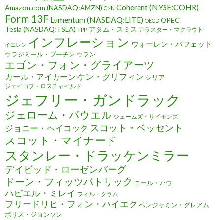
Coherent (NYSE:COHR)
Amazon.com (NASDAQ:AMZN)
CNN
Form 13F
Lumentum (NASDAQ:LITE)
OPEC
OECD
Tesla (NASDAQ:TSLA)
アダム・スミス
TPP
アラスター・マクラウド
インフレーション
ウォーレン・バフェット
イエレン
ウラジミール・プーチン
ウラン
エゴン・フォン・グライアーツ
ケン・グリフィン
カール・アイカーン
シリア
ジェイコブ・ロスチャイルド
ジェフリー・ガンドラック
ジェローム・パウエル
ジェームズ・サイモンズ
スコット・ベッセント
ジョニー・ヘイコック
スコット・マイナード
スタンレー・ドラッケンミラー
デイビッド・ローゼンバーグ
ドーン・フィッツパトリック
ニール・ハウ
ハビエル・ミレイ
フィル・グラム
フリードリヒ・フォン・ハイエク
ベンジャミン・グレアム
ボリス・ジョンソン