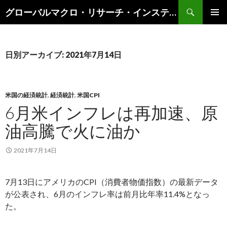
検
グローバルマクロ・リサーチ・インスティテュート
索
コ
メインメ
ン
ニュー
テ
ン
日別アーカイブ: 2021年7月14日
ツ
へ
ス
キ
米国の経済統計
,
経済統計
,
米国CPI
ッ
6月米インフレは再加速、原
プ
油高騰で火に油か
2021年7月14日
7月13日にアメリカのCPI（消費者物価指数）の最新データ
が公表され、6月のインフレ率は前月比年率11.4%となっ
た。