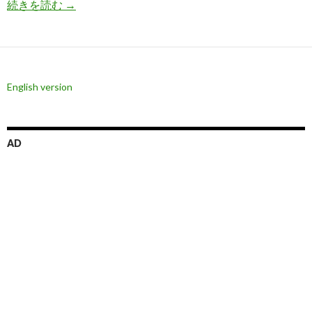
6月米インフレは再加速、原油高騰で火に油か
続きを読む
→
English version
AD