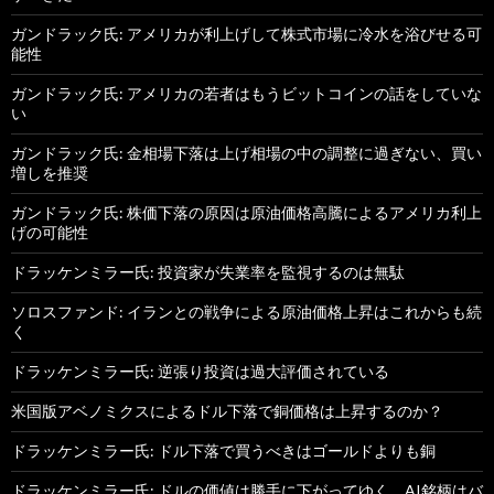
ガンドラック氏: アメリカが利上げして株式市場に冷水を浴びせる可
能性
ガンドラック氏: アメリカの若者はもうビットコインの話をしていな
い
ガンドラック氏: 金相場下落は上げ相場の中の調整に過ぎない、買い
増しを推奨
ガンドラック氏: 株価下落の原因は原油価格高騰によるアメリカ利上
げの可能性
ドラッケンミラー氏: 投資家が失業率を監視するのは無駄
ソロスファンド: イランとの戦争による原油価格上昇はこれからも続
く
ドラッケンミラー氏: 逆張り投資は過大評価されている
米国版アベノミクスによるドル下落で銅価格は上昇するのか？
ドラッケンミラー氏: ドル下落で買うべきはゴールドよりも銅
ドラッケンミラー氏: ドルの価値は勝手に下がってゆく、AI銘柄はバ