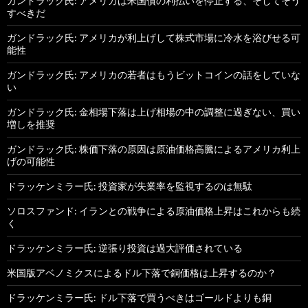
ガンドラック氏: アメリカは米国債の利払いを停止する、そしてそう
すべきだ
ガンドラック氏: アメリカが利上げして株式市場に冷水を浴びせる可
能性
ガンドラック氏: アメリカの若者はもうビットコインの話をしていな
い
ガンドラック氏: 金相場下落は上げ相場の中の調整に過ぎない、買い
増しを推奨
ガンドラック氏: 株価下落の原因は原油価格高騰によるアメリカ利上
げの可能性
ドラッケンミラー氏: 投資家が失業率を監視するのは無駄
ソロスファンド: イランとの戦争による原油価格上昇はこれからも続
く
ドラッケンミラー氏: 逆張り投資は過大評価されている
米国版アベノミクスによるドル下落で銅価格は上昇するのか？
ドラッケンミラー氏: ドル下落で買うべきはゴールドよりも銅