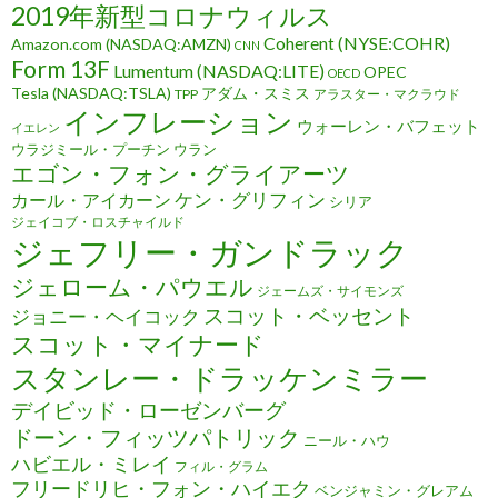
2019年新型コロナウィルス
Coherent (NYSE:COHR)
Amazon.com (NASDAQ:AMZN)
CNN
Form 13F
Lumentum (NASDAQ:LITE)
OPEC
OECD
Tesla (NASDAQ:TSLA)
アダム・スミス
TPP
アラスター・マクラウド
インフレーション
ウォーレン・バフェット
イエレン
ウラジミール・プーチン
ウラン
エゴン・フォン・グライアーツ
ケン・グリフィン
カール・アイカーン
シリア
ジェイコブ・ロスチャイルド
ジェフリー・ガンドラック
ジェローム・パウエル
ジェームズ・サイモンズ
スコット・ベッセント
ジョニー・ヘイコック
スコット・マイナード
スタンレー・ドラッケンミラー
デイビッド・ローゼンバーグ
ドーン・フィッツパトリック
ニール・ハウ
ハビエル・ミレイ
フィル・グラム
フリードリヒ・フォン・ハイエク
ベンジャミン・グレアム