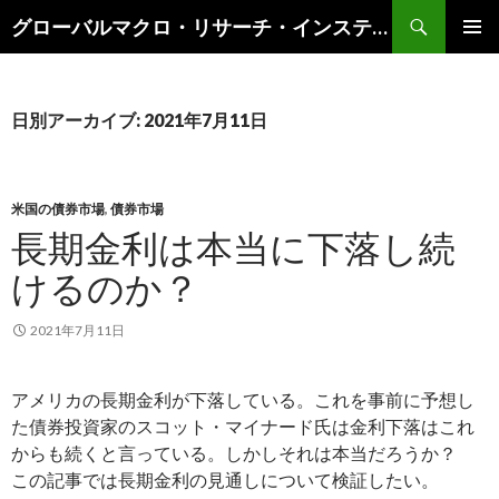
検
グローバルマクロ・リサーチ・インスティテュート
索
コ
メインメ
ン
ニュー
テ
ン
日別アーカイブ: 2021年7月11日
ツ
へ
ス
キ
米国の債券市場
,
債券市場
ッ
長期金利は本当に下落し続
プ
けるのか？
2021年7月11日
アメリカの長期金利が下落している。これを事前に予想し
た債券投資家のスコット・マイナード氏は金利下落はこれ
からも続くと言っている。しかしそれは本当だろうか？
この記事では長期金利の見通しについて検証したい。