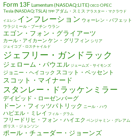
Form 13F
Lumentum (NASDAQ:LITE)
OPEC
OECD
Tesla (NASDAQ:TSLA)
アダム・スミス
TPP
アラスター・マクラウド
インフレーション
ウォーレン・バフェット
イエレン
ウラジミール・プーチン
ウラン
エゴン・フォン・グライアーツ
ケン・グリフィン
カール・アイカーン
シリア
ジェイコブ・ロスチャイルド
ジェフリー・ガンドラック
ジェローム・パウエル
ジェームズ・サイモンズ
スコット・ベッセント
ジョニー・ヘイコック
スコット・マイナード
スタンレー・ドラッケンミラー
デイビッド・ローゼンバーグ
ドーン・フィッツパトリック
ニール・ハウ
ハビエル・ミレイ
フィル・グラム
フリードリヒ・フォン・ハイエク
ベンジャミン・グレアム
ボリス・ジョンソン
ポール・チューダー・ジョーンズ