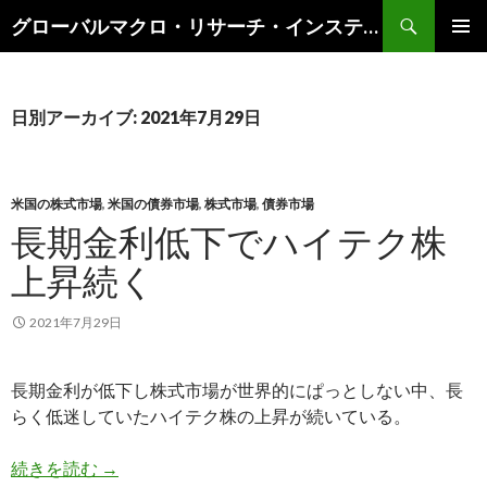
検
グローバルマクロ・リサーチ・インスティテュート
索
コ
メインメ
ン
ニュー
テ
ン
日別アーカイブ: 2021年7月29日
ツ
へ
ス
キ
米国の株式市場
,
米国の債券市場
,
株式市場
,
債券市場
ッ
長期金利低下でハイテク株
プ
上昇続く
2021年7月29日
長期金利が低下し株式市場が世界的にぱっとしない中、長
らく低迷していたハイテク株の上昇が続いている。
長期金利低下でハイテク株上昇続く
続きを読む
→