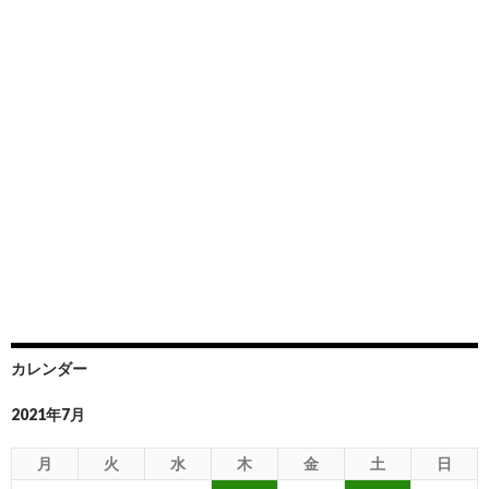
カレンダー
2021年7月
月
火
水
木
金
土
日