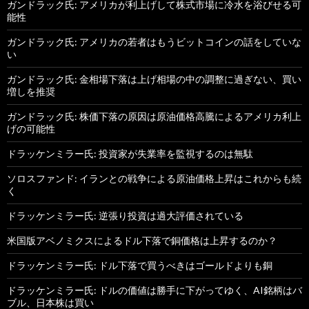
ガンドラック氏: アメリカが利上げして株式市場に冷水を浴びせる可
能性
ガンドラック氏: アメリカの若者はもうビットコインの話をしていな
い
ガンドラック氏: 金相場下落は上げ相場の中の調整に過ぎない、買い
増しを推奨
ガンドラック氏: 株価下落の原因は原油価格高騰によるアメリカ利上
げの可能性
ドラッケンミラー氏: 投資家が失業率を監視するのは無駄
ソロスファンド: イランとの戦争による原油価格上昇はこれからも続
く
ドラッケンミラー氏: 逆張り投資は過大評価されている
米国版アベノミクスによるドル下落で銅価格は上昇するのか？
ドラッケンミラー氏: ドル下落で買うべきはゴールドよりも銅
ドラッケンミラー氏: ドルの価値は勝手に下がってゆく、AI銘柄はバ
ブル、日本株は買い