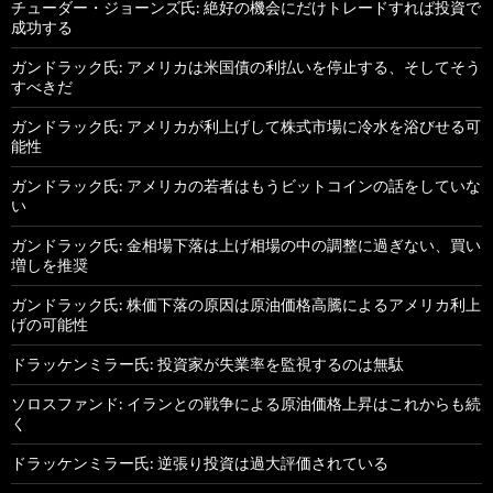
チューダー・ジョーンズ氏: 絶好の機会にだけトレードすれば投資で
成功する
ガンドラック氏: アメリカは米国債の利払いを停止する、そしてそう
すべきだ
ガンドラック氏: アメリカが利上げして株式市場に冷水を浴びせる可
能性
ガンドラック氏: アメリカの若者はもうビットコインの話をしていな
い
ガンドラック氏: 金相場下落は上げ相場の中の調整に過ぎない、買い
増しを推奨
ガンドラック氏: 株価下落の原因は原油価格高騰によるアメリカ利上
げの可能性
ドラッケンミラー氏: 投資家が失業率を監視するのは無駄
ソロスファンド: イランとの戦争による原油価格上昇はこれからも続
く
ドラッケンミラー氏: 逆張り投資は過大評価されている