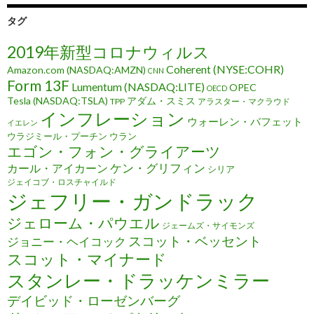
タグ
2019年新型コロナウィルス
Coherent (NYSE:COHR)
Amazon.com (NASDAQ:AMZN)
CNN
Form 13F
Lumentum (NASDAQ:LITE)
OPEC
OECD
Tesla (NASDAQ:TSLA)
アダム・スミス
TPP
アラスター・マクラウド
インフレーション
ウォーレン・バフェット
イエレン
ウラジミール・プーチン
ウラン
エゴン・フォン・グライアーツ
ケン・グリフィン
カール・アイカーン
シリア
ジェイコブ・ロスチャイルド
ジェフリー・ガンドラック
ジェローム・パウエル
ジェームズ・サイモンズ
スコット・ベッセント
ジョニー・ヘイコック
スコット・マイナード
スタンレー・ドラッケンミラー
デイビッド・ローゼンバーグ