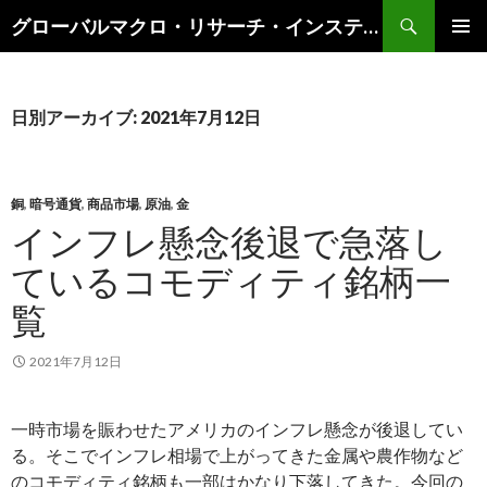
検
グローバルマクロ・リサーチ・インスティテュート
索
コ
メインメ
ン
ニュー
テ
ン
日別アーカイブ: 2021年7月12日
ツ
へ
ス
キ
銅
,
暗号通貨
,
商品市場
,
原油
,
金
ッ
インフレ懸念後退で急落し
プ
ているコモディティ銘柄一
覧
2021年7月12日
一時市場を賑わせたアメリカのインフレ懸念が後退してい
る。そこでインフレ相場で上がってきた金属や農作物など
のコモディティ銘柄も一部はかなり下落してきた。今回の