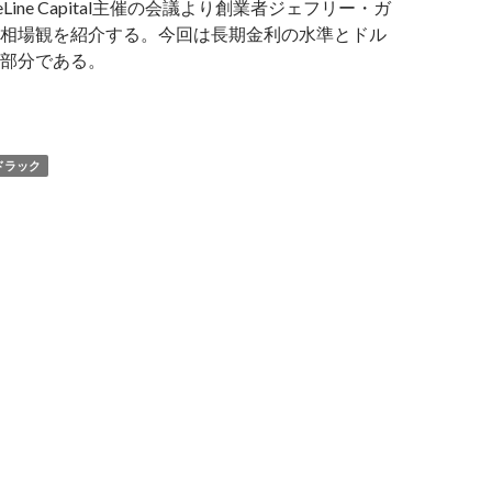
eLine Capital主催の会議より創業者ジェフリー・ガ
相場観を紹介する。今回は長期金利の水準とドル
部分である。
ンドラック氏: ドルが下落しないのは向こう見ずな日欧の投資
ドラック