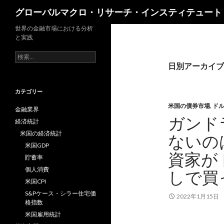
検
グローバルマクロ・リサーチ・インスティテュート
索
世界の金融市場における分析
と実践
検
索:
日別アーカイブ: 
カテゴリー
米国の債券市場
,
ド
金融業界
ガンド
経済統計
米国の経済統計
ないの
米国GDP
資家が
貯蓄率
個人消費
しで買
米国CPI
S&Pケース・シラー住宅価
2022年1月15日
格指数
米国雇用統計