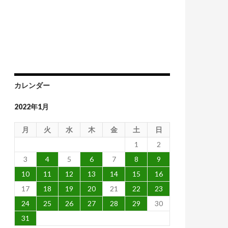
家がドル資産を為替ヘッジなしで買っているから
カレンダー
2022年1月
月
火
水
木
金
土
日
1
2
3
4
5
6
7
8
9
10
11
12
13
14
15
16
17
18
19
20
21
22
23
24
25
26
27
28
29
30
31