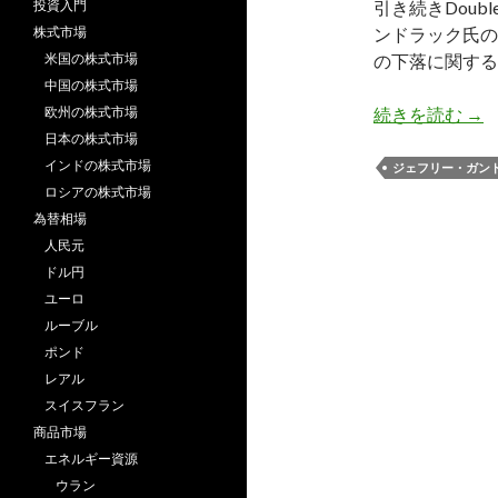
投資入門
引き続きDoubl
株式市場
ンドラック氏の
米国の株式市場
の下落に関する
中国の株式市場
ガ
欧州の株式市場
続きを読む
→
日本の株式市場
インドの株式市場
ジェフリー・ガン
ロシアの株式市場
為替相場
人民元
ドル円
ユーロ
ルーブル
ポンド
レアル
スイスフラン
商品市場
エネルギー資源
ウラン