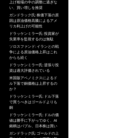
上げ相場の中の調整に過ぎな
い、買い増しを推奨
ガンドラック氏: 株価下落の原
因は原油価格高騰によるアメ
リカ利上げの可能性
ドラッケンミラー氏: 投資家が
失業率を監視するのは無駄
ソロスファンド: イランとの戦
争による原油価格上昇はこれ
からも続く
ドラッケンミラー氏: 逆張り投
資は過大評価されている
米国版アベノミクスによるド
ル下落で銅価格は上昇するの
か？
ドラッケンミラー氏: ドル下落
で買うべきはゴールドよりも
銅
ドラッケンミラー氏: ドルの価
値は勝手に下がってゆく、AI
銘柄はバブル、日本株は買い
ガンドラック氏: ゴールドの上