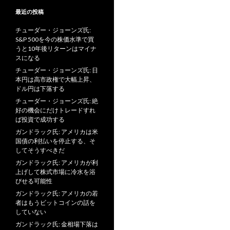
最近の投稿
チューダー・ジョーンズ氏:
S&P 500を今の株価水準で買
うと10年後リターンはマイナ
スになる
チューダー・ジョーンズ氏: 日
本円は高市政権で大幅上昇、
ドル円は下落する
チューダー・ジョーンズ氏: 絶
好の機会にだけトレードすれ
ば投資で成功する
ガンドラック氏: アメリカは米
国債の利払いを停止する、そ
してそうすべきだ
ガンドラック氏: アメリカが利
上げして株式市場に冷水を浴
びせる可能性
ガンドラック氏: アメリカの若
者はもうビットコインの話を
していない
ガンドラック氏: 金相場下落は