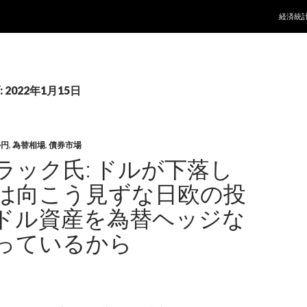
コンテ
経済統
2022年1月15日
ル円
,
為替相場
,
債券市場
ラック氏: ドルが下落し
は向こう見ずな日欧の投
ドル資産を為替ヘッジな
っているから