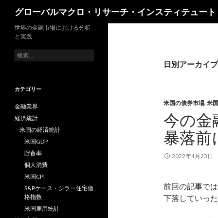
検
グローバルマクロ・リサーチ・インスティテュート
索
世界の金融市場における分析
と実践
検
索:
日別アーカイブ: 
カテゴリー
米国の債券市場
,
米
金融業界
今の金
経済統計
米国の経済統計
暴落前
米国GDP
貯蓄率
2022年1月23日
個人消費
米国CPI
前回の記事では
S&Pケース・シラー住宅価
格指数
下落していった
米国雇用統計