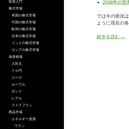
投資入門
2018年の
株式市場
米国の株式市場
では今の状況は
中国の株式市場
ように現在の各
欧州の株式市場
今の
日本の株式市場
続きを読む
→
インドの株式市場
ロシアの株式市場
為替相場
人民元
ドル円
ユーロ
ルーブル
ポンド
レアル
スイスフラン
商品市場
エネルギー資源
ウラン