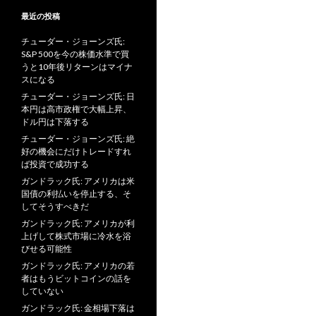
最近の投稿
チューダー・ジョーンズ氏:
S&P 500を今の株価水準で買
うと10年後リターンはマイナ
スになる
チューダー・ジョーンズ氏: 日
本円は高市政権で大幅上昇、
ドル円は下落する
チューダー・ジョーンズ氏: 絶
好の機会にだけトレードすれ
ば投資で成功する
ガンドラック氏: アメリカは米
国債の利払いを停止する、そ
してそうすべきだ
ガンドラック氏: アメリカが利
上げして株式市場に冷水を浴
びせる可能性
ガンドラック氏: アメリカの若
者はもうビットコインの話を
していない
ガンドラック氏: 金相場下落は