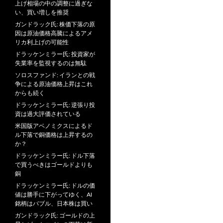
上げ相場の中の調整に過ぎな
い、買い増しを推奨
ガンドラック氏: 株価下落の原
因は原油価格高騰によるアメ
リカ利上げの可能性
ドラッケンミラー氏: 投資家が
失業率を監視するのは無駄
ソロスファンド: イランとの戦
争による原油価格上昇はこれ
からも続く
ドラッケンミラー氏: 逆張り投
資は過大評価されている
米国版アベノミクスによるド
ル下落で銅価格は上昇するの
か？
ドラッケンミラー氏: ドル下落
で買うべきはゴールドよりも
銅
ドラッケンミラー氏: ドルの価
値は勝手に下がってゆく、AI
銘柄はバブル、日本株は買い
ガンドラック氏: ゴールドの上