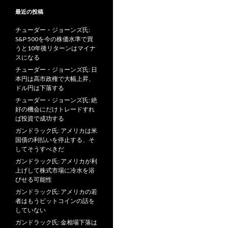
最近の投稿
チューダー・ジョーンズ氏:
S&P 500を今の株価水準で買
うと10年後リターンはマイナ
スになる
チューダー・ジョーンズ氏: 日
本円は高市政権で大幅上昇、
ドル円は下落する
チューダー・ジョーンズ氏: 絶
好の機会にだけトレードすれ
ば投資で成功する
ガンドラック氏: アメリカは米
国債の利払いを停止する、そ
してそうすべきだ
ガンドラック氏: アメリカが利
上げして株式市場に冷水を浴
びせる可能性
ガンドラック氏: アメリカの若
者はもうビットコインの話を
していない
ガンドラック氏: 金相場下落は