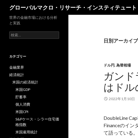
検
グローバルマクロ・リサーチ・インスティテュート
索
世界の金融市場における分析
と実践
検
索:
日別アーカイブ: 
カテゴリー
ドル円
,
為替相場
金融業界
ガンド
経済統計
米国の経済統計
はドル
米国GDP
貯蓄率
2022年1月10日
個人消費
米国CPI
DoubleLine
S&Pケース・シラー住宅価
格指数
Finance
米国雇用統計
て語っている。