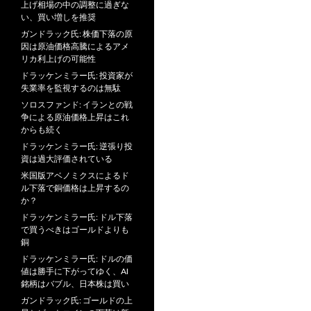
上げ相場の中の調整に過ぎな
い、買い増しを推奨
ガンドラック氏: 株価下落の原
因は原油価格高騰によるアメ
リカ利上げの可能性
ドラッケンミラー氏: 投資家が
失業率を監視するのは無駄
ソロスファンド: イランとの戦
争による原油価格上昇はこれ
からも続く
ドラッケンミラー氏: 逆張り投
資は過大評価されている
米国版アベノミクスによるド
ル下落で銅価格は上昇するの
か？
ドラッケンミラー氏: ドル下落
で買うべきはゴールドよりも
銅
ドラッケンミラー氏: ドルの価
値は勝手に下がってゆく、AI
銘柄はバブル、日本株は買い
ガンドラック氏: ゴールドの上