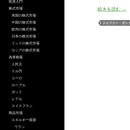
投資入門
ガン
株式市場
続きを読む
→
米国の株式市場
中国の株式市場
ジェフリー・ガン
欧州の株式市場
日本の株式市場
インドの株式市場
ロシアの株式市場
為替相場
人民元
ドル円
ユーロ
ルーブル
ポンド
レアル
スイスフラン
商品市場
エネルギー資源
ウラン