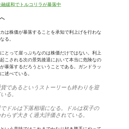
金融緩和でトルコリラが暴落中
へ
カは株価が暴落することを承知で利上げを行わな
なる。
にとって崖っぷちなのは株価だけではない。利上
起こされる次の景気後退において本当に危険なの
が暴落するだろうということである。ガンドラッ
に述べている。
通貨であるというストーリーも終わりを迎
ている。
退でドルは下落相場になる。ドルは双子の
かわらず大きく過大評価されている。
という意味ではこれまでかなり好き勝手にやって