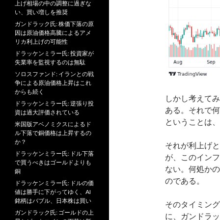
上げ相場の中の調整に過ぎな
い、買い増しを推奨
ガンドラック氏: 株価下落の原
因は原油価格高騰によるアメ
リカ利上げの可能性
ドラッケンミラー氏: 投資家が
失業率を監視するのは無駄
ソロスファンド: イランとの戦
争による原油価格上昇はこれ
からも続く
しかし考えてみ
ドラッケンミラー氏: 逆張り投
ある。それで何
資は過大評価されている
ということは、
米国版アベノミクスによるド
ル下落で銅価格は上昇するの
か？
それが利上げと
ドラッケンミラー氏: ドル下落
が、このインフ
で買うべきはゴールドよりも
ない。何処かの
銅
のである。
ドラッケンミラー氏: ドルの価
値は勝手に下がってゆく、AI
銘柄はバブル、日本株は買い
そのタイミング
ガンドラック氏: ゴールドの上
に、ガンドラッ