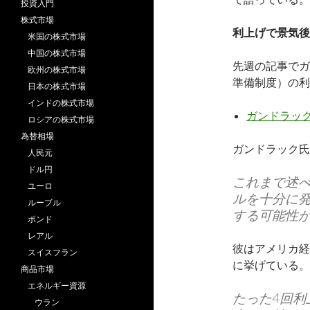
投資入門
株式市場
利上げで景気後
米国の株式市場
中国の株式市場
先週の記事でガ
欧州の株式市場
準備制度）の利
日本の株式市場
インドの株式市場
ガンドラック
ロシアの株式市場
為替相場
ガンドラック氏
人民元
ドル円
これまで述
ユーロ
ルを十分に発
ルーブル
する可能性
ポンド
レアル
彼はアメリカ経
スイスフラン
に挙げている。
商品市場
エネルギー資源
たった4回
ウラン