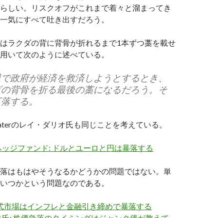
らしい。リスクオフがこれまで着々と溜まってき
一気にすべて吐き出すだろう。
はラクダの背に背骨が折れるまで1本ずつ藁を載せ
用いて次のように述べている。
退で政府が経済を救済しようとするとき、
ダの背骨を折る最後の藁になるだろう。そ
下落する。
ewaterのレイ・ダリオ氏も同じことを考えている。
ッジファンド: ドルとユーロと円は暴落する
落はもはやそうなるかどうかの問題ではない。単
いつかという問題なのである。
株式市場はインフレと金融引き締めで暴落する
氏: 株価急落のタイミングはジャンク債が教えて