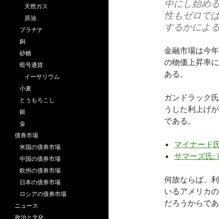
中にし始め
天然ガス
性もゼロでは
原油
するかによ
プラチナ
銅
金融市場は今年
砂糖
の物価上昇率に
暗号通貨
ある。
イーサリウム
小麦
ガンドラック氏
とうもろこし
うした利上げが
銀
である。
金
債券市場
マイナード氏
米国の債券市場
サマーズ氏:
中国の債券市場
欧州の債券市場
何故ならば、利
日本の債券市場
いるアメリカの
ロシアの債券市場
だろうからであ
ニュース
政治と文化