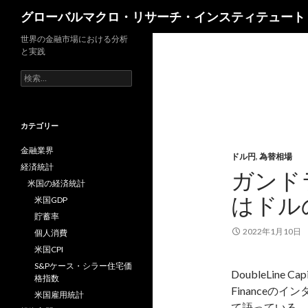
検
グローバルマクロ・リサーチ・インスティテュート
索
世界の金融市場における分析
と実践
検
索:
カテゴリー
金融業界
ドル円
,
為替相場
経済統計
ガンド
米国の経済統計
はドル
米国GDP
貯蓄率
2022年1月10日
個人消費
米国CPI
S&Pケース・シラー住宅価
DoubleLine
格指数
Finance
米国雇用統計
て語っている。