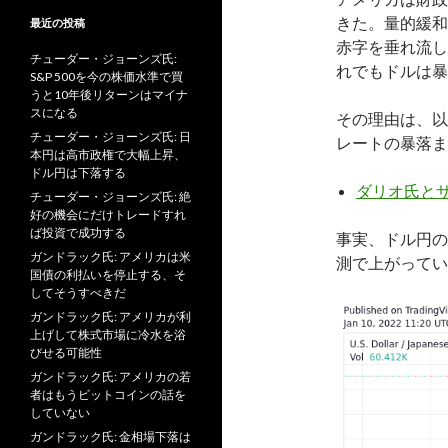
きた。量的緩和
最近の投稿
赤字を垂れ流し
チューダー・ジョーンズ氏:
れでもドルは暴
S&P 500を今の株価水準で買
うと10年後リターンはマイナ
スになる
その理由は、以
チューダー・ジョーンズ氏: 日
レートの暴落ま
本円は高市政権で大幅上昇、
ドル円は下落する
ダリオ氏と
チューダー・ジョーンズ氏: 絶
好の機会にだけトレードすれ
ば投資で成功する
事実、ドル円の
ガンドラック氏: アメリカは米
測で上がってい
国債の利払いを停止する、そ
してそうすべきだ
ガンドラック氏: アメリカが利
上げして株式市場に冷水を浴
びせる可能性
ガンドラック氏: アメリカの若
者はもうビットコインの話を
していない
ガンドラック氏: 金相場下落は