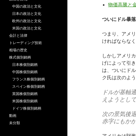
物価高騰と
中国の政治と文化
日本の政治と文化
ついにドル暴落
欧州の政治と文化
米国の政治と文化
つまり、アメリ
会計と法律
ければならなく
トレーディング技術
相場の歴史
しかしアメリカ
株式個別銘柄
げによって引き
日本株個別銘柄
は、ついにドル
中国株個別銘柄
ク氏は次のよう
フランス株個別銘柄
スペイン株個別銘柄
ドルが基軸
英国株個別銘柄
えようとし
米国株個別銘柄
ドイツ株個別銘柄
次の景気後
動画
赤字にもか
未分類
アメリカは財政