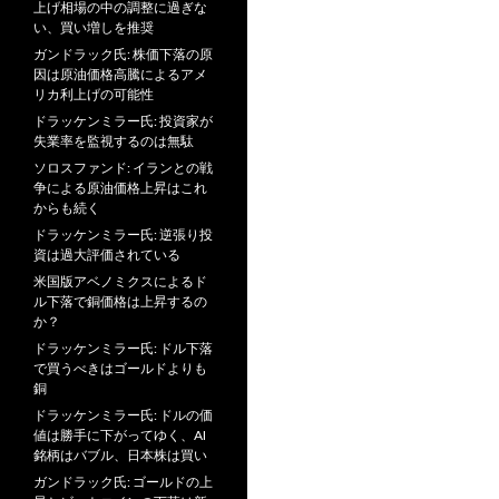
上げ相場の中の調整に過ぎな
い、買い増しを推奨
ガンドラック氏: 株価下落の原
因は原油価格高騰によるアメ
リカ利上げの可能性
ドラッケンミラー氏: 投資家が
失業率を監視するのは無駄
ソロスファンド: イランとの戦
争による原油価格上昇はこれ
からも続く
ドラッケンミラー氏: 逆張り投
資は過大評価されている
米国版アベノミクスによるド
ル下落で銅価格は上昇するの
か？
ドラッケンミラー氏: ドル下落
で買うべきはゴールドよりも
銅
ドラッケンミラー氏: ドルの価
値は勝手に下がってゆく、AI
銘柄はバブル、日本株は買い
ガンドラック氏: ゴールドの上