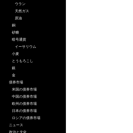
ウラン
天然ガス
原油
銅
砂糖
暗号通貨
イーサリウム
小麦
とうもろこし
銀
金
債券市場
米国の債券市場
中国の債券市場
欧州の債券市場
日本の債券市場
ロシアの債券市場
ニュース
政治と文化