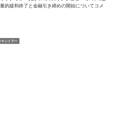
量的緩和終了と金融引き締めの開始についてコメ
本主義者ドラッケンミラー氏、アメリカの金融緩和終了を歓迎
ッケンミラー