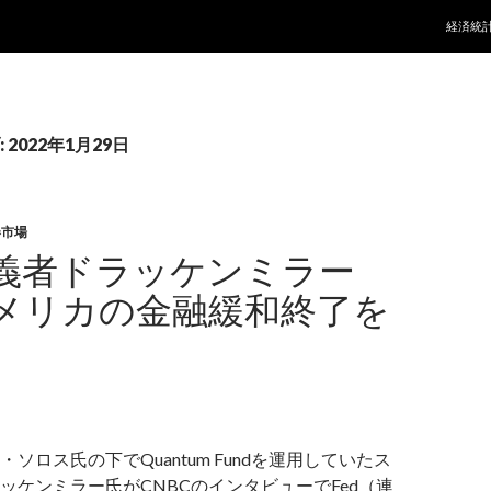
コンテ
経済統
2022年1月29日
券市場
義者ドラッケンミラー
メリカの金融緩和終了を
ソロス氏の下でQuantum Fundを運用していたス
ッケンミラー氏がCNBCのインタビューでFed（連