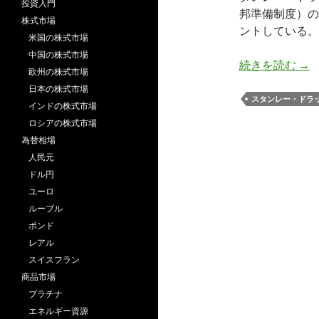
投資入門
邦準備制度）の
株式市場
ントしている。
米国の株式市場
中国の株式市場
資
続きを読む
→
欧州の株式市場
日本の株式市場
スタンレー・ドラ
インドの株式市場
ロシアの株式市場
為替相場
人民元
ドル円
ユーロ
ルーブル
ポンド
レアル
スイスフラン
商品市場
プラチナ
エネルギー資源