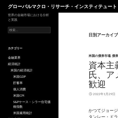
検
グローバルマクロ・リサーチ・インスティテュート
索
世界の金融市場における分析
と実践
検
索:
日別アーカイブ: 
カテゴリー
米国の債券市場
,
債
金融業界
資本主
経済統計
米国の経済統計
氏、ア
米国GDP
歓迎
貯蓄率
個人消費
2022年1月29日
米国CPI
S&Pケース・シラー住宅価
格指数
かつてジョージ・
米国雇用統計
タンレー・ドラ