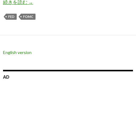
6月FOMC会合結果、利上げ継続を表明
続きを読む
→
FED
FOMC
English version
AD