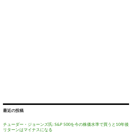
最近の投稿
チューダー・ジョーンズ氏: S&P 500を今の株価水準で買うと10年後
リターンはマイナスになる