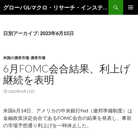
検
グローバルマクロ・リサーチ・インスティテュート
索
コ
メインメ
ン
ニュー
テ
ン
日別アーカイブ: 2023年6月15日
ツ
へ
ス
キ
米国の債券市場
,
債券市場
ッ
6月FOMC会合結果、利上げ
プ
継続を表明
2023年6月15日
米国6月14日、アメリカの中央銀行Fed（連邦準備制度）は
金融政策決定会合であるFOMC会合の結果を発表し、事前
の市場予想通り利上げを一時休止した。