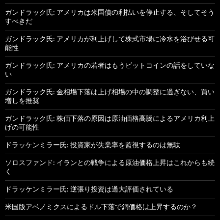
ガンドラック氏: アメリカは米国債の利払いを停止する、そしてそう
すべきだ
ガンドラック氏: アメリカが利上げして株式市場に冷水を浴びせる可
能性
ガンドラック氏: アメリカの若者はもうビットコインの話をしていな
い
ガンドラック氏: 金相場下落は上げ相場の中の調整に過ぎない、買い
増しを推奨
ガンドラック氏: 株価下落の原因は原油価格高騰によるアメリカ利上
げの可能性
ドラッケンミラー氏: 投資家が失業率を監視するのは無駄
ソロスファンド: イランとの戦争による原油価格上昇はこれからも続
く
ドラッケンミラー氏: 逆張り投資は過大評価されている
米国版アベノミクスによるドル下落で銅価格は上昇するのか？