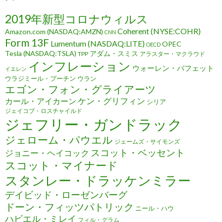
2019年新型コロナウィルス
Coherent (NYSE:COHR)
Amazon.com (NASDAQ:AMZN)
CNN
Form 13F
Lumentum (NASDAQ:LITE)
OPEC
OECD
Tesla (NASDAQ:TSLA)
アダム・スミス
TPP
アラスター・マクラウド
インフレーション
ウォーレン・バフェット
イエレン
ウラジミール・プーチン
ウラン
エゴン・フォン・グライアーツ
ケン・グリフィン
カール・アイカーン
シリア
ジェイコブ・ロスチャイルド
ジェフリー・ガンドラック
ジェローム・パウエル
ジェームズ・サイモンズ
スコット・ベッセント
ジョニー・ヘイコック
スコット・マイナード
スタンレー・ドラッケンミラー
デイビッド・ローゼンバーグ
ドーン・フィッツパトリック
ニール・ハウ
ハビエル・ミレイ
フィル・グラム