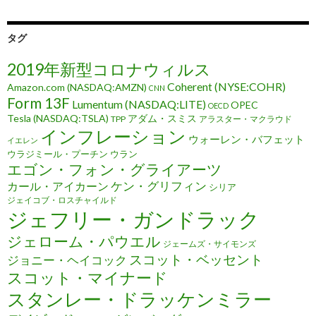
タグ
2019年新型コロナウィルス
Coherent (NYSE:COHR)
Amazon.com (NASDAQ:AMZN)
CNN
Form 13F
Lumentum (NASDAQ:LITE)
OPEC
OECD
Tesla (NASDAQ:TSLA)
アダム・スミス
TPP
アラスター・マクラウド
インフレーション
ウォーレン・バフェット
イエレン
ウラジミール・プーチン
ウラン
エゴン・フォン・グライアーツ
ケン・グリフィン
カール・アイカーン
シリア
ジェイコブ・ロスチャイルド
ジェフリー・ガンドラック
ジェローム・パウエル
ジェームズ・サイモンズ
スコット・ベッセント
ジョニー・ヘイコック
スコット・マイナード
スタンレー・ドラッケンミラー