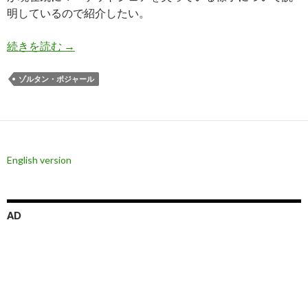
明しているので紹介したい。
ポジャール氏: アメリカは量的緩和を再開しドル
続きを読む
→
ゾルタン・ポジャール
English version
AD