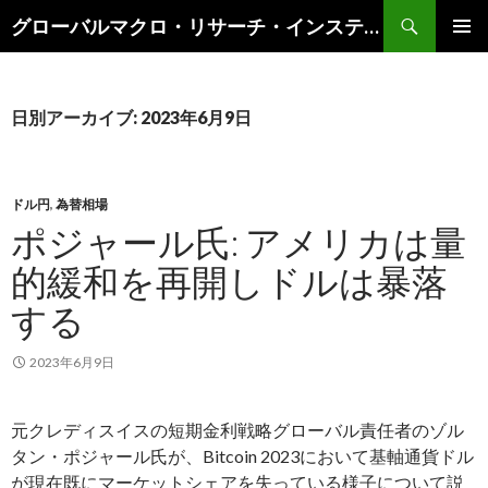
検
グローバルマクロ・リサーチ・インスティテュート
索
コ
メインメ
ン
ニュー
テ
ン
日別アーカイブ: 2023年6月9日
ツ
へ
ス
キ
ドル円
,
為替相場
ッ
ポジャール氏: アメリカは量
プ
的緩和を再開しドルは暴落
する
2023年6月9日
元クレディスイスの短期金利戦略グローバル責任者のゾル
タン・ポジャール氏が、Bitcoin 2023において基軸通貨ドル
が現在既にマーケットシェアを失っている様子について説