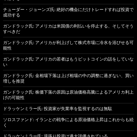
チューダー・ジョーンズ氏: 絶好の機会にだけトレードすれば投資で
成功する
ガンドラック氏: アメリカは米国債の利払いを停止する、そしてそう
すべきだ
ガンドラック氏: アメリカが利上げして株式市場に冷水を浴びせる可
能性
ガンドラック氏: アメリカの若者はもうビットコインの話をしていな
い
ガンドラック氏: 金相場下落は上げ相場の中の調整に過ぎない、買い
増しを推奨
ガンドラック氏: 株価下落の原因は原油価格高騰によるアメリカ利上
げの可能性
ドラッケンミラー氏: 投資家が失業率を監視するのは無駄
ソロスファンド: イランとの戦争による原油価格上昇はこれからも続
く
ドラッケンミラー氏: 逆張り投資は過大評価されている