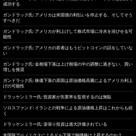
成功する
ガンドラック氏: アメリカは米国債の利払いを停止する、そしてそう
すべきだ
ガンドラック氏: アメリカが利上げして株式市場に冷水を浴びせる可
能性
ガンドラック氏: アメリカの若者はもうビットコインの話をしていな
い
ガンドラック氏: 金相場下落は上げ相場の中の調整に過ぎない、買い
増しを推奨
ガンドラック氏: 株価下落の原因は原油価格高騰によるアメリカ利上
げの可能性
ドラッケンミラー氏: 投資家が失業率を監視するのは無駄
ソロスファンド: イランとの戦争による原油価格上昇はこれからも続
く
ドラッケンミラー氏: 逆張り投資は過大評価されている
米国版アベノミクスによるドル下落で銅価格は上昇するのか？