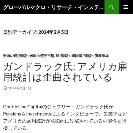
検
グローバルマクロ・リサーチ・インスティテュート
索
コ
メインメ
ン
ニュー
テ
ン
日別アーカイブ: 2024年2月5日
ツ
へ
ス
キ
米国の経済統計
,
米国の債券市場
,
経済統計
,
米国雇用統計
,
債券市場
ッ
ガンドラック氏: アメリカ雇
プ
用統計は歪曲されている
2024年2月5日
DoubleLine Capitalのジェフリー・ガンドラック氏が
Pensions & Investmentsによるインタビューで、失業率など
アメリカの雇用統計が意図的に改竄されている可能性を指
摘している。