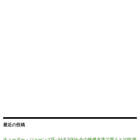
最近の投稿
チューダー・ジョーンズ氏: S&P 500を今の株価水準で買うと10年後