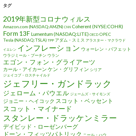
タグ
2019年新型コロナウィルス
Coherent (NYSE:COHR)
Amazon.com (NASDAQ:AMZN)
CNN
Form 13F
Lumentum (NASDAQ:LITE)
OPEC
OECD
Tesla (NASDAQ:TSLA)
アダム・スミス
TPP
アラスター・マクラウド
インフレーション
ウォーレン・バフェット
イエレン
ウラジミール・プーチン
ウラン
エゴン・フォン・グライアーツ
ケン・グリフィン
カール・アイカーン
シリア
ジェイコブ・ロスチャイルド
ジェフリー・ガンドラック
ジェローム・パウエル
ジェームズ・サイモンズ
スコット・ベッセント
ジョニー・ヘイコック
スコット・マイナード
スタンレー・ドラッケンミラー
デイビッド・ローゼンバーグ
ドーン・フィッツパトリック
ニール・ハウ