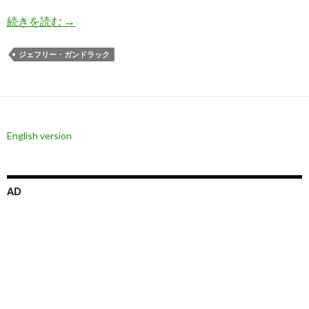
ガンドラック氏: アメリカ雇用統計は歪曲されて
続きを読む
→
ジェフリー・ガンドラック
English version
AD