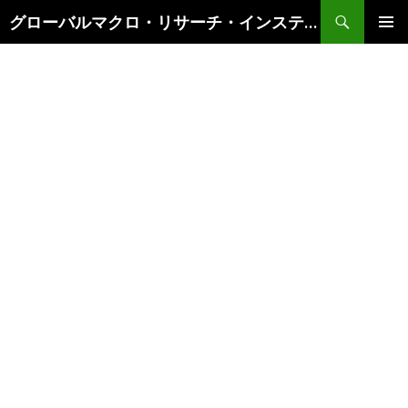
検
グローバルマクロ・リサーチ・インスティテュート
索
コ
メインメ
ン
ニュー
テ
ン
ツ
へ
ス
キ
ッ
プ