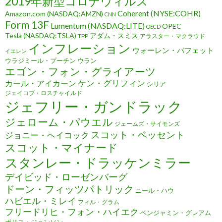
2019年新型コロナウィルス
Coherent (NYSE:COHR)
Amazon.com (NASDAQ:AMZN)
CNN
Form 13F
Lumentum (NASDAQ:LITE)
OPEC
OECD
Tesla (NASDAQ:TSLA)
アダム・スミス
TPP
アラスター・マクラウド
インフレーション
ウォーレン・バフェット
イエレン
ウラジミール・プーチン
ウラン
エゴン・フォン・グライアーツ
ケン・グリフィン
カール・アイカーン
シリア
ジェイコブ・ロスチャイルド
ジェフリー・ガンドラック
ジェローム・パウエル
ジェームズ・サイモンズ
スコット・ベッセント
ジョニー・ヘイコック
スコット・マイナード
スタンレー・ドラッケンミラー
デイビッド・ローゼンバーグ
ドーン・フィッツパトリック
ニール・ハウ
ハビエル・ミレイ
フィル・グラム
フリードリヒ・フォン・ハイエク
ベンジャミン・グレアム