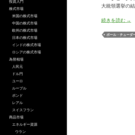
投資入門
大統領選挙の結
株式市場
米国の株式市場
チ
続きを読む
→
中国の株式市場
欧州の株式市場
ポール・チューダ
日本の株式市場
インドの株式市場
ロシアの株式市場
為替相場
人民元
ドル円
ユーロ
ルーブル
ポンド
レアル
スイスフラン
商品市場
エネルギー資源
ウラン