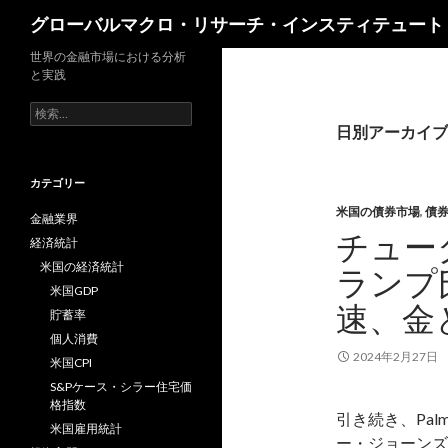
検
グローバルマクロ・リサーチ・インスティテュート
索
世界の金融市場における分析
と実践
検
索:
日別アーカイブ: 
カテゴリー
米国の債券市場
,
債
金融業界
チュー
経済統計
米国の経済統計
ランプ
米国GDP
速、金
貯蓄率
個人消費
2024年2月27日
米国CPI
S&Pケース・シラー住宅価
格指数
引き続き、Palm 
米国雇用統計
ー・ジョーンズ