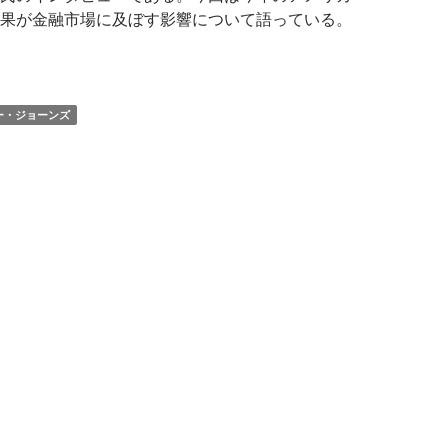
果が金融市場に及ぼす影響について語っている。
ューダー・ジョーンズ氏: トランプ氏再選ならインフレ再加速、
ー・ジョーンズ