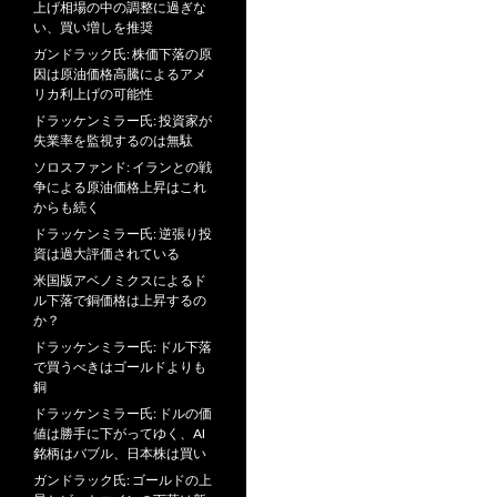
上げ相場の中の調整に過ぎな
い、買い増しを推奨
ガンドラック氏: 株価下落の原
因は原油価格高騰によるアメ
リカ利上げの可能性
ドラッケンミラー氏: 投資家が
失業率を監視するのは無駄
ソロスファンド: イランとの戦
争による原油価格上昇はこれ
からも続く
ドラッケンミラー氏: 逆張り投
資は過大評価されている
米国版アベノミクスによるド
ル下落で銅価格は上昇するの
か？
ドラッケンミラー氏: ドル下落
で買うべきはゴールドよりも
銅
ドラッケンミラー氏: ドルの価
値は勝手に下がってゆく、AI
銘柄はバブル、日本株は買い
ガンドラック氏: ゴールドの上