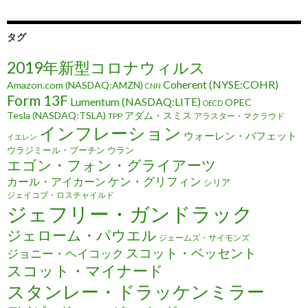
タグ
2019年新型コロナウィルス
Coherent (NYSE:COHR)
Amazon.com (NASDAQ:AMZN)
CNN
Form 13F
Lumentum (NASDAQ:LITE)
OPEC
OECD
Tesla (NASDAQ:TSLA)
アダム・スミス
TPP
アラスター・マクラウド
インフレーション
ウォーレン・バフェット
イエレン
ウラジミール・プーチン
ウラン
エゴン・フォン・グライアーツ
ケン・グリフィン
カール・アイカーン
シリア
ジェイコブ・ロスチャイルド
ジェフリー・ガンドラック
ジェローム・パウエル
ジェームズ・サイモンズ
スコット・ベッセント
ジョニー・ヘイコック
スコット・マイナード
スタンレー・ドラッケンミラー