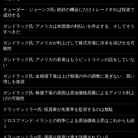
チューダー・ジョーンズ氏: 絶好の機会にだけトレードすれば投資で
成功する
ガンドラック氏: アメリカは米国債の利払いを停止する、そしてそう
すべきだ
ガンドラック氏: アメリカが利上げして株式市場に冷水を浴びせる可
能性
ガンドラック氏: アメリカの若者はもうビットコインの話をしていな
い
ガンドラック氏: 金相場下落は上げ相場の中の調整に過ぎない、買い
増しを推奨
ガンドラック氏: 株価下落の原因は原油価格高騰によるアメリカ利上
げの可能性
ドラッケンミラー氏: 投資家が失業率を監視するのは無駄
ソロスファンド: イランとの戦争による原油価格上昇はこれからも続
く
ドラッケンミラー氏: 逆張り投資は過大評価されている