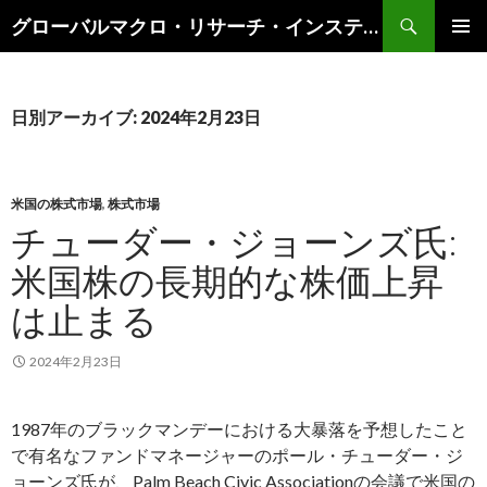
検
グローバルマクロ・リサーチ・インスティテュート
索
コ
メインメ
ン
ニュー
テ
ン
日別アーカイブ: 2024年2月23日
ツ
へ
ス
キ
米国の株式市場
,
株式市場
ッ
チューダー・ジョーンズ氏:
プ
米国株の長期的な株価上昇
は止まる
2024年2月23日
1987年のブラックマンデーにおける大暴落を予想したこと
で有名なファンドマネージャーのポール・チューダー・ジ
ョーンズ氏が、Palm Beach Civic Associationの会議で米国の