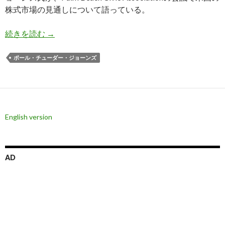
株式市場の見通しについて語っている。
チューダー・ジョーンズ氏: 米国株の長期的な株
続きを読む
→
ポール・チューダー・ジョーンズ
English version
AD