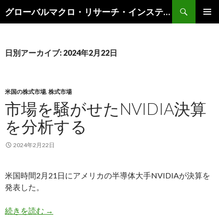
検
グローバルマクロ・リサーチ・インスティテュート
索
コ
メインメ
ン
ニュー
テ
ン
日別アーカイブ: 2024年2月22日
ツ
へ
ス
キ
米国の株式市場
,
株式市場
ッ
市場を騒がせたNVIDIA決算
プ
を分析する
2024年2月22日
米国時間2月21日にアメリカの半導体大手NVIDIAが決算を
発表した。
市場を騒がせたNVIDIA決算を分析する
続きを読む
→