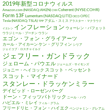
2019年新型コロナウィルス
Coherent (NYSE:COHR)
Amazon.com (NASDAQ:AMZN)
CNN
Form 13F
Lumentum (NASDAQ:LITE)
OPEC
OECD
Tesla (NASDAQ:TSLA)
アダム・スミス
TPP
アラスター・マクラウド
インフレーション
ウォーレン・バフェット
イエレン
ウラジミール・プーチン
ウラン
エゴン・フォン・グライアーツ
ケン・グリフィン
カール・アイカーン
シリア
ジェイコブ・ロスチャイルド
ジェフリー・ガンドラック
ジェローム・パウエル
ジェームズ・サイモンズ
スコット・ベッセント
ジョニー・ヘイコック
スコット・マイナード
スタンレー・ドラッケンミラー
デイビッド・ローゼンバーグ
ドーン・フィッツパトリック
ニール・ハウ
ハビエル・ミレイ
フィル・グラム
フリードリヒ・フォン・ハイエク
ベンジャミン・グレアム