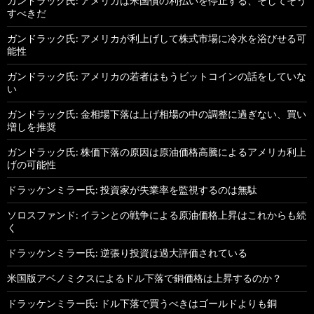
ガンドラック氏: アメリカは米国債の利払いを停止する、そしてそう
すべきだ
ガンドラック氏: アメリカが利上げして株式市場に冷水を浴びせる可
能性
ガンドラック氏: アメリカの若者はもうビットコインの話をしていな
い
ガンドラック氏: 金相場下落は上げ相場の中の調整に過ぎない、買い
増しを推奨
ガンドラック氏: 株価下落の原因は原油価格高騰によるアメリカ利上
げの可能性
ドラッケンミラー氏: 投資家が失業率を監視するのは無駄
ソロスファンド: イランとの戦争による原油価格上昇はこれからも続
く
ドラッケンミラー氏: 逆張り投資は過大評価されている
米国版アベノミクスによるドル下落で銅価格は上昇するのか？
ドラッケンミラー氏: ドル下落で買うべきはゴールドよりも銅