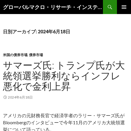
検
グローバルマクロ・リサーチ・インスティテュート
索
コ
メインメ
ン
ニュー
テ
ン
日別アーカイブ: 2024年6月18日
ツ
へ
ス
キ
米国の債券市場
,
債券市場
ッ
サマーズ氏: トランプ氏が大
プ
統領選挙勝利ならインフレ
悪化で金利上昇
2024年6月18日
アメリカの元財務長官で経済学者のラリー・サマーズ氏が
Bloombergのインタビューで今年11月のアメリカ大統領選
挙について語っている。