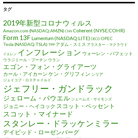
タグ
2019年新型コロナウィルス
Coherent (NYSE:COHR)
Amazon.com (NASDAQ:AMZN)
CNN
Form 13F
Lumentum (NASDAQ:LITE)
OPEC
OECD
Tesla (NASDAQ:TSLA)
アダム・スミス
TPP
アラスター・マクラウド
インフレーション
ウォーレン・バフェット
イエレン
ウラジミール・プーチン
ウラン
エゴン・フォン・グライアーツ
ケン・グリフィン
カール・アイカーン
シリア
ジェイコブ・ロスチャイルド
ジェフリー・ガンドラック
ジェローム・パウエル
ジェームズ・サイモンズ
スコット・ベッセント
ジョニー・ヘイコック
スコット・マイナード
スタンレー・ドラッケンミラー
デイビッド・ローゼンバーグ