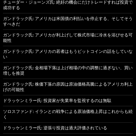
チューダー・ジョーンズ氏: 絶好の機会にだけトレードすれば投資で
成功する
ガンドラック氏: アメリカは米国債の利払いを停止する、そしてそう
すべきだ
ガンドラック氏: アメリカが利上げして株式市場に冷水を浴びせる可
能性
ガンドラック氏: アメリカの若者はもうビットコインの話をしていな
い
ガンドラック氏: 金相場下落は上げ相場の中の調整に過ぎない、買い
増しを推奨
ガンドラック氏: 株価下落の原因は原油価格高騰によるアメリカ利上
げの可能性
ドラッケンミラー氏: 投資家が失業率を監視するのは無駄
ソロスファンド: イランとの戦争による原油価格上昇はこれからも続
く
ドラッケンミラー氏: 逆張り投資は過大評価されている