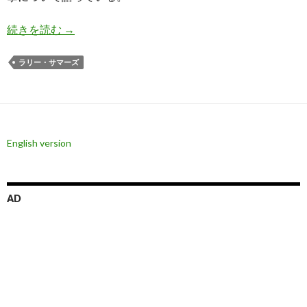
サマーズ氏: トランプ氏が大統領選挙勝利ならイ
続きを読む
→
ラリー・サマーズ
English version
AD