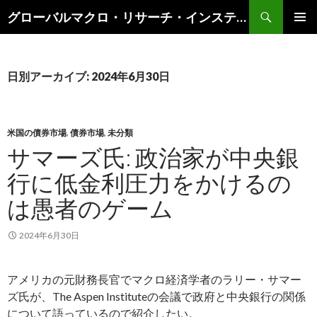
検
グローバルマクロ・リサーチ・インスティテュート
索
コ
メインメ
ン
ニュー
テ
ン
日別アーカイブ: 2024年6月30日
ツ
へ
ス
キ
米国の債券市場
,
債券市場
,
未分類
ッ
サマーズ氏: 政治家が中央銀
プ
行に低金利圧力をかけるの
は愚者のゲーム
2024年6月30日
アメリカの元財務長官でマクロ経済学者のラリー・サマー
ズ氏が、The Aspen Instituteの会議で政府と中央銀行の関係
について語っているので紹介したい。