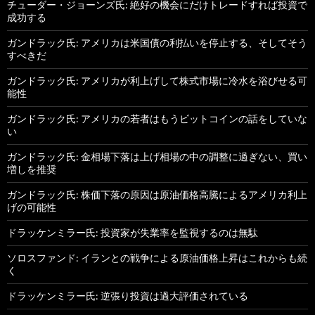
チューダー・ジョーンズ氏: 絶好の機会にだけトレードすれば投資で
成功する
ガンドラック氏: アメリカは米国債の利払いを停止する、そしてそう
すべきだ
ガンドラック氏: アメリカが利上げして株式市場に冷水を浴びせる可
能性
ガンドラック氏: アメリカの若者はもうビットコインの話をしていな
い
ガンドラック氏: 金相場下落は上げ相場の中の調整に過ぎない、買い
増しを推奨
ガンドラック氏: 株価下落の原因は原油価格高騰によるアメリカ利上
げの可能性
ドラッケンミラー氏: 投資家が失業率を監視するのは無駄
ソロスファンド: イランとの戦争による原油価格上昇はこれからも続
く
ドラッケンミラー氏: 逆張り投資は過大評価されている