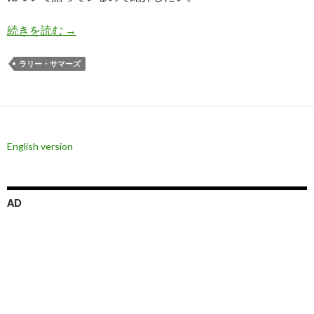
サマーズ氏: 政治家が中央銀行に低金利圧力をか
続きを読む
→
ラリー・サマーズ
English version
AD