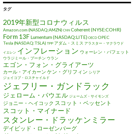
タグ
2019年新型コロナウィルス
Coherent (NYSE:COHR)
Amazon.com (NASDAQ:AMZN)
CNN
Form 13F
Lumentum (NASDAQ:LITE)
OPEC
OECD
Tesla (NASDAQ:TSLA)
アダム・スミス
TPP
アラスター・マクラウド
インフレーション
ウォーレン・バフェット
イエレン
ウラジミール・プーチン
ウラン
エゴン・フォン・グライアーツ
ケン・グリフィン
カール・アイカーン
シリア
ジェイコブ・ロスチャイルド
ジェフリー・ガンドラック
ジェローム・パウエル
ジェームズ・サイモンズ
スコット・ベッセント
ジョニー・ヘイコック
スコット・マイナード
スタンレー・ドラッケンミラー
デイビッド・ローゼンバーグ