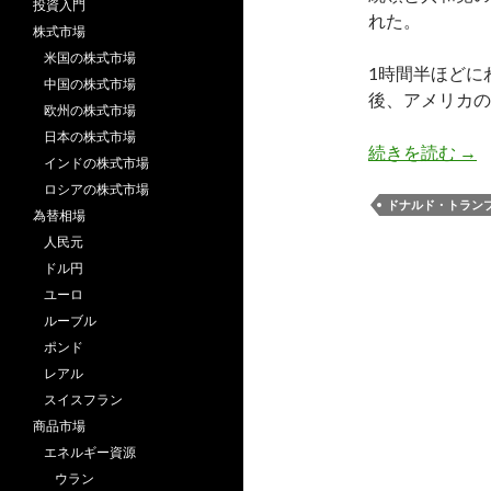
投資入門
れた。
株式市場
米国の株式市場
1時間半ほどに
中国の株式市場
後、アメリカの
欧州の株式市場
日本の株式市場
大
続きを読む
→
インドの株式市場
ロシアの株式市場
ドナルド・トラン
為替相場
人民元
ドル円
ユーロ
ルーブル
ポンド
レアル
スイスフラン
商品市場
エネルギー資源
ウラン