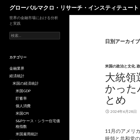
検
グローバルマクロ・リサーチ・インスティテュート
索
世界の金融市場における分析
と実践
検
索:
日別アーカイブ: 
カテゴリー
米国の政治と文化
,
金融業界
大統領
経済統計
米国の経済統計
かった
米国GDP
とめ
貯蓄率
個人消費
2024年6月28日
米国CPI
S&Pケース・シラー住宅価
格指数
11月のアメリ
米国雇用統計
統領と共和党の