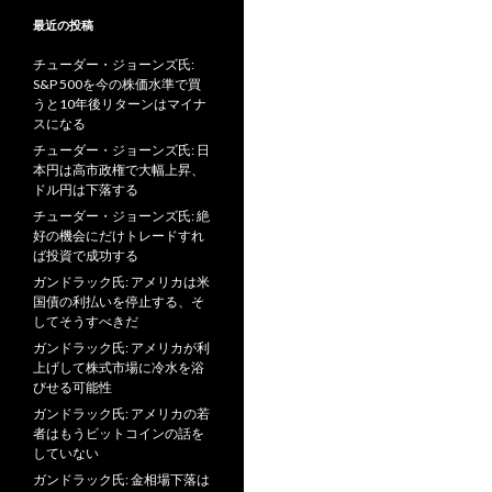
最近の投稿
チューダー・ジョーンズ氏:
S&P 500を今の株価水準で買
うと10年後リターンはマイナ
スになる
チューダー・ジョーンズ氏: 日
本円は高市政権で大幅上昇、
ドル円は下落する
チューダー・ジョーンズ氏: 絶
好の機会にだけトレードすれ
ば投資で成功する
ガンドラック氏: アメリカは米
国債の利払いを停止する、そ
してそうすべきだ
ガンドラック氏: アメリカが利
上げして株式市場に冷水を浴
びせる可能性
ガンドラック氏: アメリカの若
者はもうビットコインの話を
していない
ガンドラック氏: 金相場下落は