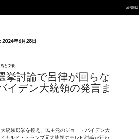
コンテ
経済統
2024年6月28日
政治と文化
選挙討論で呂律が回らな
バイデン大統領の発言ま
カ大統領選挙を控え、民主党のジョー・バイデン大
ドナルド・トランプ元大統領のテレビ討論が行わ