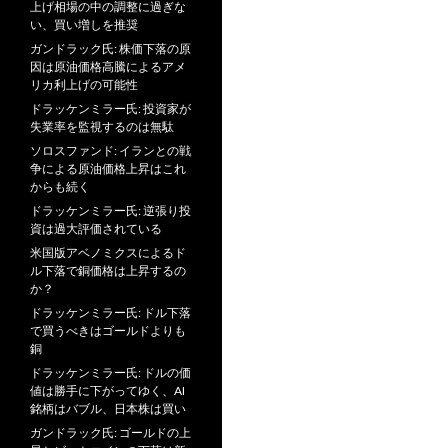
上げ相場の中の調整に過ぎな
い、買い増しを推奨
ガンドラック氏: 株価下落の原
因は原油価格高騰によるアメ
リカ利上げの可能性
ドラッケンミラー氏: 投資家が
失業率を監視するのは無駄
ソロスファンド: イランとの戦
争による原油価格上昇はこれ
からも続く
ドラッケンミラー氏: 逆張り投
資は過大評価されている
米国版アベノミクスによるド
ル下落で銅価格は上昇するの
か？
ドラッケンミラー氏: ドル下落
で買うべきはゴールドよりも
銅
ドラッケンミラー氏: ドルの価
値は勝手に下がってゆく、AI
銘柄はバブル、日本株は買い
ガンドラック氏: ゴールドの上