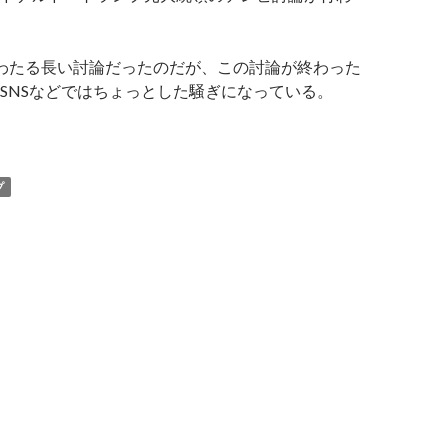
わたる長い討論だったのだが、この討論が終わった
SNSなどではちょっとした騒ぎになっている。
統領選挙討論で呂律が回らなかったバイデン大統領の発言まと
プ