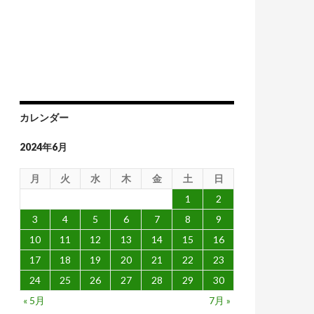
め
カレンダー
2024年6月
月
火
水
木
金
土
日
1
2
3
4
5
6
7
8
9
10
11
12
13
14
15
16
17
18
19
20
21
22
23
24
25
26
27
28
29
30
« 5月
7月 »