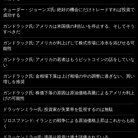
チューダー・ジョーンズ氏: 絶好の機会にだけトレードすれば投資で
成功する
ガンドラック氏: アメリカは米国債の利払いを停止する、そしてそう
すべきだ
ガンドラック氏: アメリカが利上げして株式市場に冷水を浴びせる可
能性
ガンドラック氏: アメリカの若者はもうビットコインの話をしていな
い
ガンドラック氏: 金相場下落は上げ相場の中の調整に過ぎない、買い
増しを推奨
ガンドラック氏: 株価下落の原因は原油価格高騰によるアメリカ利上
げの可能性
ドラッケンミラー氏: 投資家が失業率を監視するのは無駄
ソロスファンド: イランとの戦争による原油価格上昇はこれからも続
く
ドラッケンミラー氏: 逆張り投資は過大評価されている