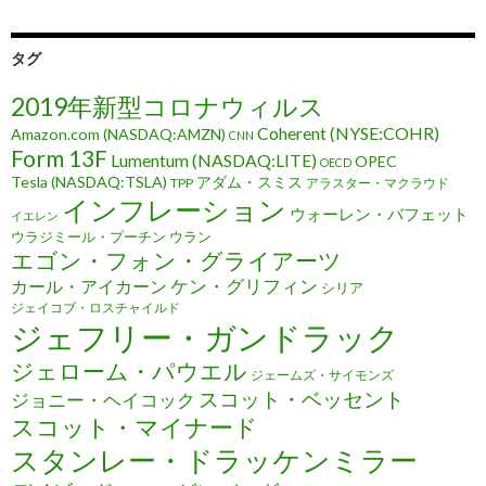
タグ
2019年新型コロナウィルス
Coherent (NYSE:COHR)
Amazon.com (NASDAQ:AMZN)
CNN
Form 13F
Lumentum (NASDAQ:LITE)
OPEC
OECD
Tesla (NASDAQ:TSLA)
アダム・スミス
TPP
アラスター・マクラウド
インフレーション
ウォーレン・バフェット
イエレン
ウラジミール・プーチン
ウラン
エゴン・フォン・グライアーツ
ケン・グリフィン
カール・アイカーン
シリア
ジェイコブ・ロスチャイルド
ジェフリー・ガンドラック
ジェローム・パウエル
ジェームズ・サイモンズ
スコット・ベッセント
ジョニー・ヘイコック
スコット・マイナード
スタンレー・ドラッケンミラー