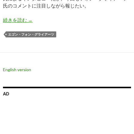
氏のコメントに注目しながら報じたい。
フォン・グライアーツ氏: ゴールドとシルバーの
続きを読む
→
エゴン・フォン・グライアーツ
English version
AD