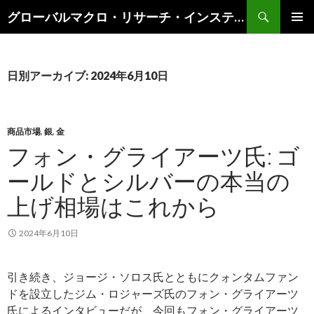
検
グローバルマクロ・リサーチ・インスティテュート
索
コ
メインメ
ン
ニュー
テ
ン
日別アーカイブ: 2024年6月10日
ツ
へ
ス
キ
商品市場
,
銀
,
金
ッ
フォン・グライアーツ氏: ゴ
プ
ールドとシルバーの本当の
上げ相場はこれから
2024年6月10日
引き続き、ジョージ・ソロス氏とともにクォンタムファン
ドを設立したジム・ロジャーズ氏のフォン・グライアーツ
氏によるインタビューだが、今回もフォン・グライアーツ