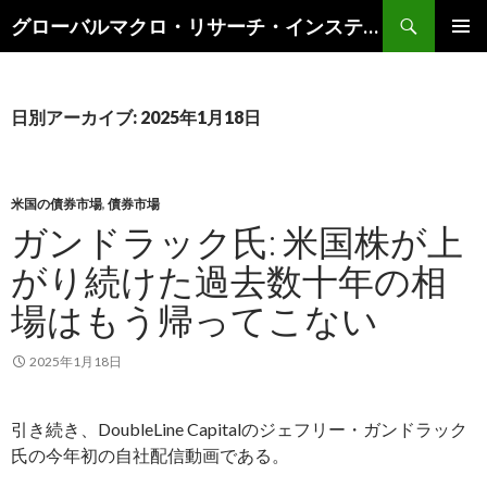
検
グローバルマクロ・リサーチ・インスティテュート
索
コ
メインメ
ン
ニュー
テ
ン
日別アーカイブ: 2025年1月18日
ツ
へ
ス
キ
米国の債券市場
,
債券市場
ッ
ガンドラック氏: 米国株が上
プ
がり続けた過去数十年の相
場はもう帰ってこない
2025年1月18日
引き続き、DoubleLine Capitalのジェフリー・ガンドラック
氏の今年初の自社配信動画である。