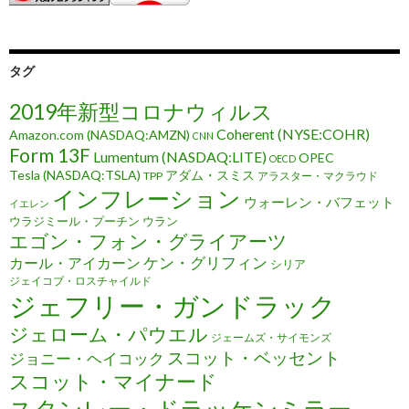
タグ
2019年新型コロナウィルス
Coherent (NYSE:COHR)
Amazon.com (NASDAQ:AMZN)
CNN
Form 13F
Lumentum (NASDAQ:LITE)
OPEC
OECD
Tesla (NASDAQ:TSLA)
アダム・スミス
TPP
アラスター・マクラウド
インフレーション
ウォーレン・バフェット
イエレン
ウラジミール・プーチン
ウラン
エゴン・フォン・グライアーツ
ケン・グリフィン
カール・アイカーン
シリア
ジェイコブ・ロスチャイルド
ジェフリー・ガンドラック
ジェローム・パウエル
ジェームズ・サイモンズ
スコット・ベッセント
ジョニー・ヘイコック
スコット・マイナード