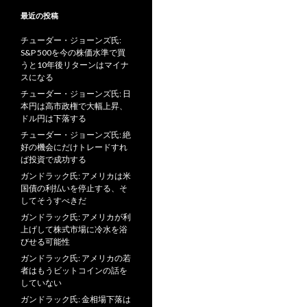
最近の投稿
チューダー・ジョーンズ氏:
S&P 500を今の株価水準で買
うと10年後リターンはマイナ
スになる
チューダー・ジョーンズ氏: 日
本円は高市政権で大幅上昇、
ドル円は下落する
チューダー・ジョーンズ氏: 絶
好の機会にだけトレードすれ
ば投資で成功する
ガンドラック氏: アメリカは米
国債の利払いを停止する、そ
してそうすべきだ
ガンドラック氏: アメリカが利
上げして株式市場に冷水を浴
びせる可能性
ガンドラック氏: アメリカの若
者はもうビットコインの話を
していない
ガンドラック氏: 金相場下落は