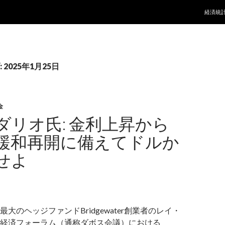
コンテ
経済統
2025年1月25日
金
ダリオ氏: 金利上昇から
緩和再開に備えてドルか
せよ
大のヘッジファンドBridgewater創業者のレイ・
経済フォーラム（通称ダボス会議）における