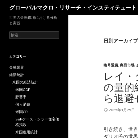
検
グローバルマクロ・リサーチ・インスティテュート
索
世界の金融市場における分析
と実践
検
索:
日別アーカイブ: 
カテゴリー
暗号通貨
,
商品市場
,
金融業界
レイ・
経済統計
米国の経済統計
の量的
米国GDP
ら退避
貯蓄率
個人消費
2025年1月25日
米国CPI
S&Pケース・シラー住宅価
格指数
引き続き、世界最
米国雇用統計
ダリオ氏の世界