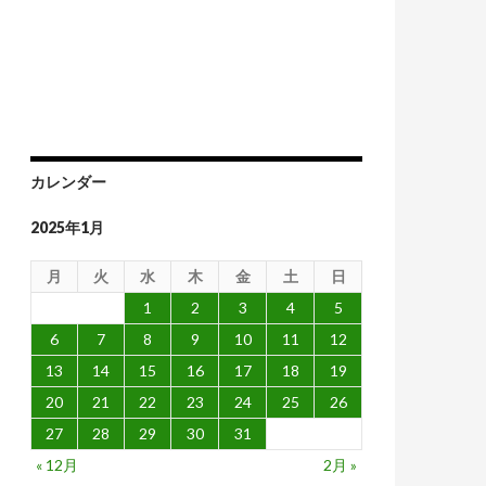
避せよ
カレンダー
2025年1月
月
火
水
木
金
土
日
1
2
3
4
5
6
7
8
9
10
11
12
13
14
15
16
17
18
19
20
21
22
23
24
25
26
27
28
29
30
31
« 12月
2月 »