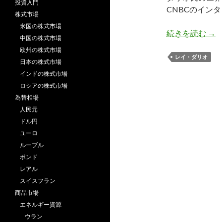
投資入門
CNBCのイン
株式市場
米国の株式市場
レ
続きを読む
→
中国の株式市場
欧州の株式市場
レイ・ダリオ
日本の株式市場
インドの株式市場
ロシアの株式市場
為替相場
人民元
ドル円
ユーロ
ルーブル
ポンド
レアル
スイスフラン
商品市場
エネルギー資源
ウラン