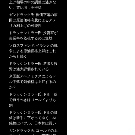
上げ相場の中の調整に過ぎな
い、買い増しを推奨
ガンドラック氏: 株価下落の原
因は原油価格高騰によるアメ
リカ利上げの可能性
ドラッケンミラー氏: 投資家が
失業率を監視するのは無駄
ソロスファンド: イランとの戦
争による原油価格上昇はこれ
からも続く
ドラッケンミラー氏: 逆張り投
資は過大評価されている
米国版アベノミクスによるド
ル下落で銅価格は上昇するの
か？
ドラッケンミラー氏: ドル下落
で買うべきはゴールドよりも
銅
ドラッケンミラー氏: ドルの価
値は勝手に下がってゆく、AI
銘柄はバブル、日本株は買い
ガンドラック氏: ゴールドの上