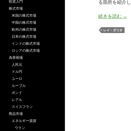
投資入門
る箇所を紹介し
株式市場
レイ
米国の株式市場
続きを読む
→
中国の株式市場
欧州の株式市場
レイ・ダリオ
日本の株式市場
インドの株式市場
ロシアの株式市場
為替相場
人民元
ドル円
ユーロ
ルーブル
ポンド
レアル
スイスフラン
商品市場
エネルギー資源
ウラン