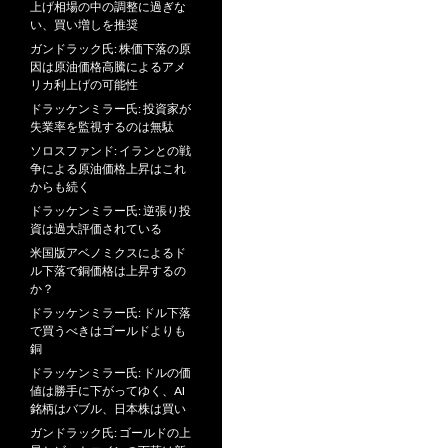
上げ相場の中の調整に過ぎな
い、買い増しを推奨
ガンドラック氏: 株価下落の原
因は原油価格高騰によるアメ
リカ利上げの可能性
ドラッケンミラー氏: 投資家が
失業率を監視するのは無駄
ソロスファンド: イランとの戦
争による原油価格上昇はこれ
からも続く
ドラッケンミラー氏: 逆張り投
資は過大評価されている
米国版アベノミクスによるド
ル下落で銅価格は上昇するの
か？
ドラッケンミラー氏: ドル下落
で買うべきはゴールドよりも
銅
ドラッケンミラー氏: ドルの価
値は勝手に下がってゆく、AI
銘柄はバブル、日本株は買い
ガンドラック氏: ゴールドの上