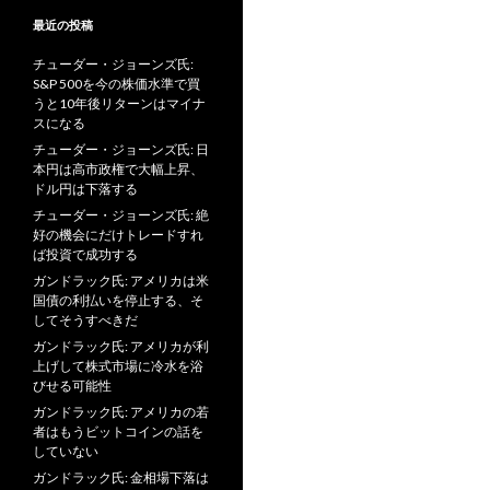
最近の投稿
チューダー・ジョーンズ氏:
S&P 500を今の株価水準で買
うと10年後リターンはマイナ
スになる
チューダー・ジョーンズ氏: 日
本円は高市政権で大幅上昇、
ドル円は下落する
チューダー・ジョーンズ氏: 絶
好の機会にだけトレードすれ
ば投資で成功する
ガンドラック氏: アメリカは米
国債の利払いを停止する、そ
してそうすべきだ
ガンドラック氏: アメリカが利
上げして株式市場に冷水を浴
びせる可能性
ガンドラック氏: アメリカの若
者はもうビットコインの話を
していない
ガンドラック氏: 金相場下落は