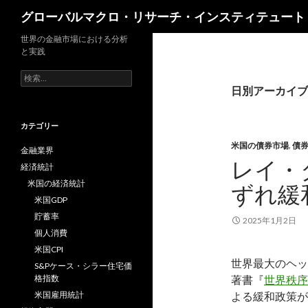
検
グローバルマクロ・リサーチ・インスティテュート
索
世界の金融市場における分析
と実践
検
索:
日別アーカイブ: 
カテゴリー
米国の債券市場
,
債
金融業界
レイ・
経済統計
米国の経済統計
ずれ緩
米国GDP
貯蓄率
2025年1月2日
個人消費
米国CPI
世界最大のヘッジ
S&Pケース・シラー住宅価
格指数
著書『
世界秩序
米国雇用統計
よる緩和政策が