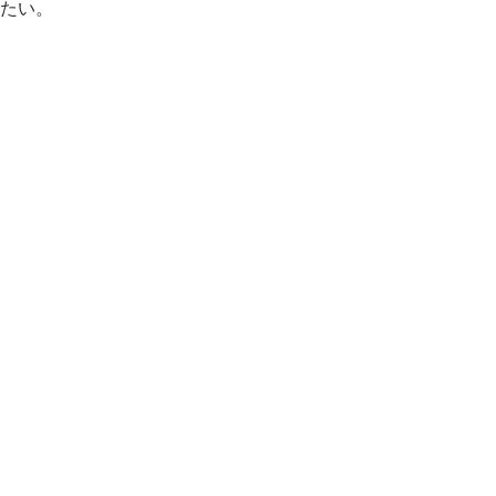
たい。
・ダリオ氏: 中央銀行はいずれ緩和能力を失う