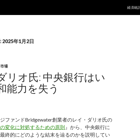
コンテ
経済統
2025年1月2日
券市場
ダリオ氏: 中央銀行はい
和能力を失う
ファンドBridgewater創業者のレイ・ダリオ氏の
の変化に対処するための原則
』から、中央銀行に
最終的にどのような結末を辿るのかを説明してい