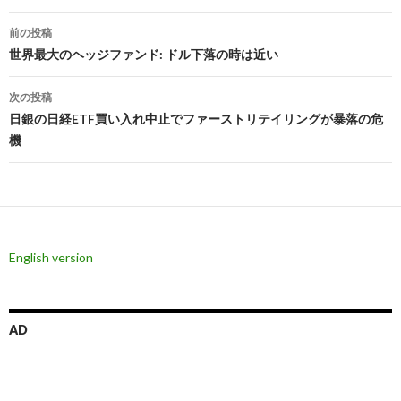
投
前の投稿
稿
世界最大のヘッジファンド: ドル下落の時は近い
ナ
次の投稿
ビ
日銀の日経ETF買い入れ中止でファーストリテイリングが暴落の危
機
ゲ
ー
シ
ョ
English version
ン
AD