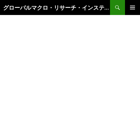
検
グローバルマクロ・リサーチ・インスティテュート
索
コ
メインメ
ン
ニュー
テ
ン
ツ
へ
ス
キ
ッ
プ