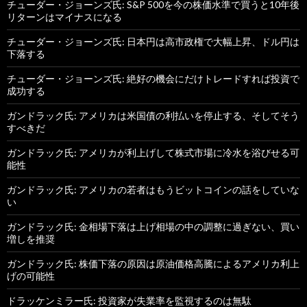
チューダー・ジョーンズ氏: S&P 500を今の株価水準で買うと10年後
リターンはマイナスになる
チューダー・ジョーンズ氏: 日本円は高市政権で大幅上昇、ドル円は
下落する
チューダー・ジョーンズ氏: 絶好の機会にだけトレードすれば投資で
成功する
ガンドラック氏: アメリカは米国債の利払いを停止する、そしてそう
すべきだ
ガンドラック氏: アメリカが利上げして株式市場に冷水を浴びせる可
能性
ガンドラック氏: アメリカの若者はもうビットコインの話をしていな
い
ガンドラック氏: 金相場下落は上げ相場の中の調整に過ぎない、買い
増しを推奨
ガンドラック氏: 株価下落の原因は原油価格高騰によるアメリカ利上
げの可能性
ドラッケンミラー氏: 投資家が失業率を監視するのは無駄