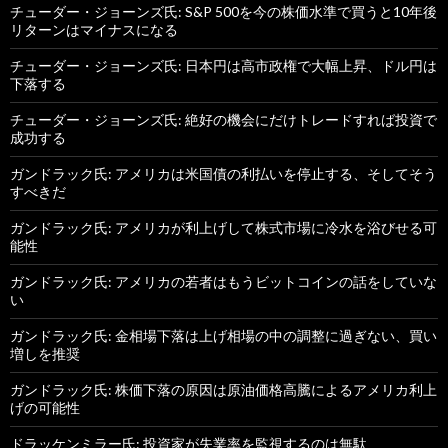
チューダー・ジョーンズ氏: S&P 500を今の株価水準で買うと10年後
リターンはマイナスになる
チューダー・ジョーンズ氏: 日本円は高市政権で大幅上昇、ドル円は
下落する
チューダー・ジョーンズ氏: 絶好の機会にだけトレードすれば投資で
成功する
ガンドラック氏: アメリカは米国債の利払いを停止する、そしてそう
すべきだ
ガンドラック氏: アメリカが利上げして株式市場に冷水を浴びせる可
能性
ガンドラック氏: アメリカの若者はもうビットコインの話をしていな
い
ガンドラック氏: 金相場下落は上げ相場の中の調整に過ぎない、買い
増しを推奨
ガンドラック氏: 株価下落の原因は原油価格高騰によるアメリカ利上
げの可能性
ドラッケンミラー氏: 投資家が失業率を監視するのは無駄