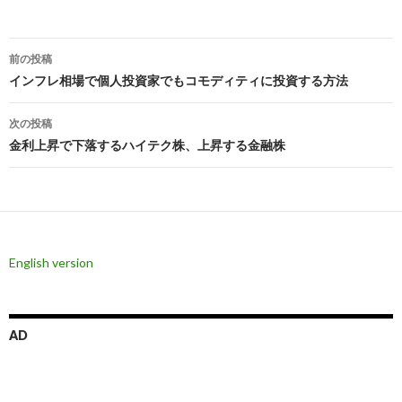
投
前の投稿
稿
インフレ相場で個人投資家でもコモディティに投資する方法
ナ
次の投稿
ビ
金利上昇で下落するハイテク株、上昇する金融株
ゲ
ー
シ
English version
ョ
ン
AD