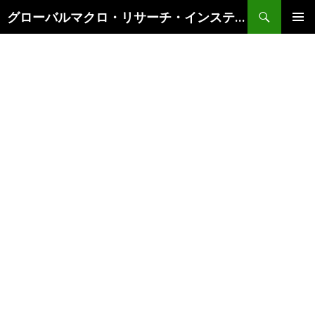
検
グローバルマクロ・リサーチ・インスティテュート
索
コ
メインメ
ン
ニュー
テ
ン
ツ
へ
ス
キ
ッ
プ