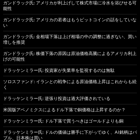
ガンドラック氏: アメリカが利上げして株式市場に冷水を浴びせる可
能性
ガンドラック氏: アメリカの若者はもうビットコインの話をしていな
い
ガンドラック氏: 金相場下落は上げ相場の中の調整に過ぎない、買い
増しを推奨
ガンドラック氏: 株価下落の原因は原油価格高騰によるアメリカ利上
げの可能性
ドラッケンミラー氏: 投資家が失業率を監視するのは無駄
ソロスファンド: イランとの戦争による原油価格上昇はこれからも続
く
ドラッケンミラー氏: 逆張り投資は過大評価されている
米国版アベノミクスによるドル下落で銅価格は上昇するのか？
ドラッケンミラー氏: ドル下落で買うべきはゴールドよりも銅
ドラッケンミラー氏: ドルの価値は勝手に下がってゆく、AI銘柄はバ
ブル、日本株は買い