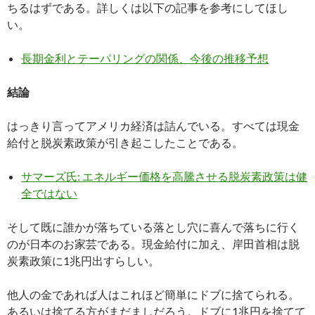
ちるはずである。詳しくは以下の記事を参考にしてほし
い。
長期金利とテーパリングの関係、今後の推移予想
結論
はっきり言ってアメリカ経済は詰んでいる。すべては現金
給付と脱炭素政策が引き起こしたことである。
サマーズ氏: エネルギー価格を高騰させる脱炭素政策は健
全ではない
そして既に誰かが落ちている落とし穴に喜んで落ちに行く
のが日本のお家芸である。現金給付に加え、岸田首相は脱
炭素政策に1兆円出すらしい。
他人の金であれば人はこれほど簡単にドブに捨てられる。
あるいは捨てる方がまだましだろう。ドブに1兆円を捨てて