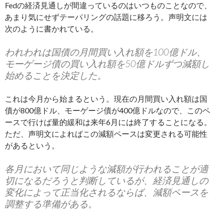
Fedの経済見通しが間違っているのはいつものことなので、
あまり気にせずテーパリングの話題に移ろう。声明文には
次のように書かれている。
われわれは国債の月間買い入れ額を100億ドル、
モーゲージ債の買い入れ額を50億ドルずつ減額し
始めることを決定した。
これは今月から始まるという。現在の月間買い入れ額は国
債が800億ドル、モーゲージ債が400億ドルなので、このペ
ースで行けば量的緩和は来年6月には終了することになる。
ただ、声明文によればこの減額ペースは変更される可能性
があるという。
各月において同じような減額が行われることが適
切になるだろうと判断しているが、経済見通しの
変化によって正当化されるならば、減額ペースを
調整する準備がある。