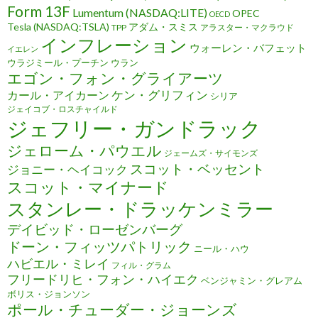
Form 13F
Lumentum (NASDAQ:LITE)
OPEC
OECD
Tesla (NASDAQ:TSLA)
アダム・スミス
TPP
アラスター・マクラウド
インフレーション
ウォーレン・バフェット
イエレン
ウラジミール・プーチン
ウラン
エゴン・フォン・グライアーツ
ケン・グリフィン
カール・アイカーン
シリア
ジェイコブ・ロスチャイルド
ジェフリー・ガンドラック
ジェローム・パウエル
ジェームズ・サイモンズ
スコット・ベッセント
ジョニー・ヘイコック
スコット・マイナード
スタンレー・ドラッケンミラー
デイビッド・ローゼンバーグ
ドーン・フィッツパトリック
ニール・ハウ
ハビエル・ミレイ
フィル・グラム
フリードリヒ・フォン・ハイエク
ベンジャミン・グレアム
ボリス・ジョンソン
ポール・チューダー・ジョーンズ